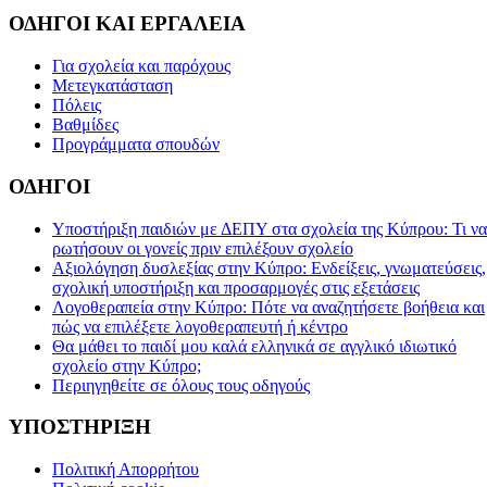
ΟΔΗΓΟΙ ΚΑΙ ΕΡΓΑΛΕΙΑ
Για σχολεία και παρόχους
Μετεγκατάσταση
Πόλεις
Βαθμίδες
Προγράμματα σπουδών
ΟΔΗΓΟΙ
Υποστήριξη παιδιών με ΔΕΠΥ στα σχολεία της Κύπρου: Τι να
ρωτήσουν οι γονείς πριν επιλέξουν σχολείο
Αξιολόγηση δυσλεξίας στην Κύπρο: Ενδείξεις, γνωματεύσεις,
σχολική υποστήριξη και προσαρμογές στις εξετάσεις
Λογοθεραπεία στην Κύπρο: Πότε να αναζητήσετε βοήθεια και
πώς να επιλέξετε λογοθεραπευτή ή κέντρο
Θα μάθει το παιδί μου καλά ελληνικά σε αγγλικό ιδιωτικό
σχολείο στην Κύπρο;
Περιηγηθείτε σε όλους τους οδηγούς
ΥΠΟΣΤΗΡΙΞΗ
Πολιτική Απορρήτου