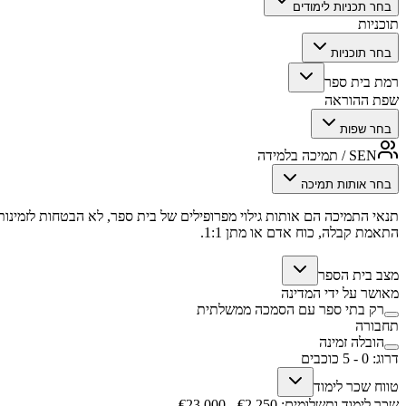
בחר תכניות לימודים
תוכניות
בחר תוכניות
רמת בית ספר
שפת ההוראה
בחר שפות
SEN / תמיכה בלמידה
בחר אותות תמיכה
תנאי התמיכה הם אותות גילוי מפרופילים של בית ספר, לא הבטחות לזמינות,
התאמת קבלה, כוח אדם או מתן 1:1.
מצב בית הספר
מאושר על ידי המדינה
רק בתי ספר עם הסמכה ממשלתית
תחבורה
הובלה זמינה
דרוג
:
0
-
5
כוכבים
טווח שכר לימוד
שכר לימוד ותשלומים
: €
2,250
- €
23,000