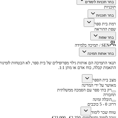
בחר תכניות לימודים
תוכניות
בחר תוכניות
רמת בית ספר
שפת ההוראה
בחר שפות
SEN / תמיכה בלמידה
בחר אותות תמיכה
תנאי התמיכה הם אותות גילוי מפרופילים של בית ספר, לא הבטחות לזמינות,
התאמת קבלה, כוח אדם או מתן 1:1.
מצב בית הספר
מאושר על ידי המדינה
רק בתי ספר עם הסמכה ממשלתית
תחבורה
הובלה זמינה
דרוג
:
0
-
5
כוכבים
טווח שכר לימוד
שכר לימוד ותשלומים
: €
2,250
- €
23,000