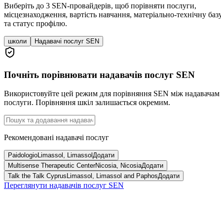
Виберіть до 3 SEN-провайдерів, щоб порівняти послуги,
місцезнаходження, вартість навчання, матеріально-технічну баз
та статус профілю.
школи
Надавачі послуг SEN
Почніть порівнювати надавачів послуг SEN
Використовуйте цей режим для порівняння SEN між надавачам
послуги. Порівняння шкіл залишається окремим.
Рекомендовані надавачі послуг
Paidologio
Limassol, Limassol
Додати
Multisense Therapeutic Center
Nicosia, Nicosia
Додати
Talk the Talk Cyprus
Limassol, Limassol and Paphos
Додати
Переглянути надавачів послуг SEN