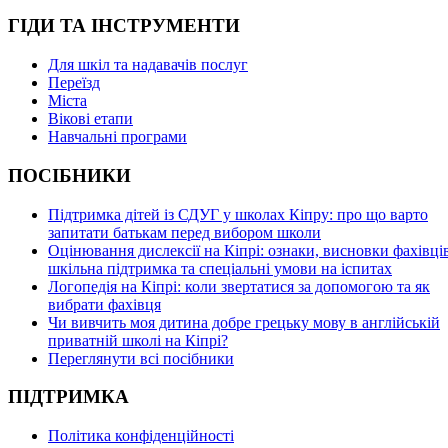
ГІДИ ТА ІНСТРУМЕНТИ
Для шкіл та надавачів послуг
Переїзд
Міста
Вікові етапи
Навчальні програми
ПОСІБНИКИ
Підтримка дітей із СДУГ у школах Кіпру: про що варто
запитати батькам перед вибором школи
Оцінювання дислексії на Кіпрі: ознаки, висновки фахівців
шкільна підтримка та спеціальні умови на іспитах
Логопедія на Кіпрі: коли звертатися за допомогою та як
вибрати фахівця
Чи вивчить моя дитина добре грецьку мову в англійській
приватній школі на Кіпрі?
Переглянути всі посібники
ПІДТРИМКА
Політика конфіденційності