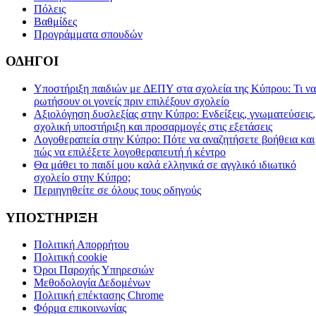
Πόλεις
Βαθμίδες
Προγράμματα σπουδών
ΟΔΗΓΟΙ
Υποστήριξη παιδιών με ΔΕΠΥ στα σχολεία της Κύπρου: Τι να
ρωτήσουν οι γονείς πριν επιλέξουν σχολείο
Αξιολόγηση δυσλεξίας στην Κύπρο: Ενδείξεις, γνωματεύσεις,
σχολική υποστήριξη και προσαρμογές στις εξετάσεις
Λογοθεραπεία στην Κύπρο: Πότε να αναζητήσετε βοήθεια και
πώς να επιλέξετε λογοθεραπευτή ή κέντρο
Θα μάθει το παιδί μου καλά ελληνικά σε αγγλικό ιδιωτικό
σχολείο στην Κύπρο;
Περιηγηθείτε σε όλους τους οδηγούς
ΥΠΟΣΤΗΡΙΞΗ
Πολιτική Απορρήτου
Πολιτική cookie
Όροι Παροχής Υπηρεσιών
Μεθοδολογία Δεδομένων
Πολιτική επέκτασης Chrome
Φόρμα επικοινωνίας