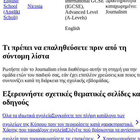
English
Δραστηριότητα
International GCSE
School
Nicosia
καταχωρημένο:
(IGCSE),
(Angliki
Journalism
Advanced Level
Scholi)
(A-Levels)
English
Τι πρέπει να επαληθεύσετε πριν από τη
σύντομη λίστα
Ρωτήστε εάν το Journalism είναι διαθέσιμο αυτήν τη στιγμή για την
ομάδα ετών του παιδιού σας, εάν έχει επιπλέον χρεώσεις και ποιος τ
συντονίζει κατά τη διάρκεια της σχολικής εβδομάδας.
Εξερευνήστε σχετικές θεματικές σελίδες κα
οδηγούς
Όλα τα ιδιωτικά σχολεία
Συγκρίνετε τον πλήρη κατάλογο των
σχολείων της Κύπρου πριν τον περιορίσετε κατά χαρακτηριστικό.
Χάρτης που ταιριάζουν σχολεία
Ελέγξτε πού βρίσκονται τα αντίστοιχ
σχολεία πριν προγραμματίσετε τις επισκέψεις.
Χρησιμοποιήστε τ