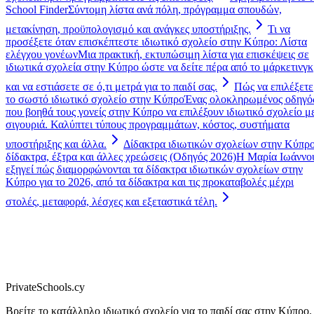
School Finder
Σύντομη λίστα ανά πόλη, πρόγραμμα σπουδών,
μετακίνηση, προϋπολογισμό και ανάγκες υποστήριξης.
Τι να
προσέξετε όταν επισκέπτεστε ιδιωτικό σχολείο στην Κύπρο: Λίστα
ελέγχου γονέων
Μια πρακτική, εκτυπώσιμη λίστα για επισκέψεις σε
ιδιωτικά σχολεία στην Κύπρο ώστε να δείτε πέρα από το μάρκετινγκ
και να εστιάσετε σε ό,τι μετρά για το παιδί σας.
Πώς να επιλέξετε
το σωστό ιδιωτικό σχολείο στην Κύπρο
Ένας ολοκληρωμένος οδηγό
που βοηθά τους γονείς στην Κύπρο να επιλέξουν ιδιωτικό σχολείο μ
σιγουριά. Καλύπτει τύπους προγραμμάτων, κόστος, συστήματα
υποστήριξης και άλλα.
Δίδακτρα ιδιωτικών σχολείων στην Κύπρο
δίδακτρα, έξτρα και άλλες χρεώσεις (Οδηγός 2026)
Η Μαρία Ιωάννο
εξηγεί πώς διαμορφώνονται τα δίδακτρα ιδιωτικών σχολείων στην
Κύπρο για το 2026, από τα δίδακτρα και τις προκαταβολές μέχρι
στολές, μεταφορά, λέσχες και εξεταστικά τέλη.
PrivateSchools.cy
Βρείτε το κατάλληλο ιδιωτικό σχολείο για το παιδί σας στην Κύπρο.