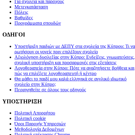
Για σχολεία και παρόχους
Μετεγκατάσταση
Πόλεις
Βαθμίδες
Προγράμματα σπουδών
ΟΔΗΓΟΙ
Υποστήριξη παιδιών με ΔΕΠΥ στα σχολεία της Κύπρου: Τι να
ρωτήσουν οι γονείς πριν επιλέξουν σχολείο
Αξιολόγηση δυσλεξίας στην Κύπρο: Ενδείξεις, γνωματεύσεις,
σχολική υποστήριξη και προσαρμογές στις εξετάσεις
Λογοθεραπεία στην Κύπρο: Πότε να αναζητήσετε βοήθεια και
πώς να επιλέξετε λογοθεραπευτή ή κέντρο
Θα μάθει το παιδί μου καλά ελληνικά σε αγγλικό ιδιωτικό
σχολείο στην Κύπρο;
Περιηγηθείτε σε όλους τους οδηγούς
ΥΠΟΣΤΗΡΙΞΗ
Πολιτική Απορρήτου
Πολιτική cookie
Όροι Παροχής Υπηρεσιών
Μεθοδολογία Δεδομένων
Πολιτική επέκτασης Chrome