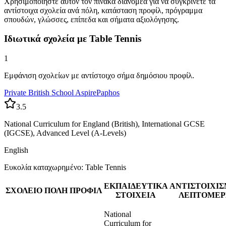
Χρησιμοποιήστε αυτόν τον πίνακα διανομέα για να συγκρίνετε τα
αντίστοιχα σχολεία ανά πόλη, κατάσταση προφίλ, πρόγραμμα
σπουδών, γλώσσες, επίπεδα και σήματα αξιολόγησης.
Ιδιωτικά σχολεία με Table Tennis
1
Εμφάνιση σχολείων με αντίστοιχο σήμα δημόσιου προφίλ.
Private British School Aspire
Paphos
3.5
National Curriculum for England (British), International GCSE
(IGCSE), Advanced Level (A-Levels)
English
Ευκολία καταχωρημένο: Table Tennis
ΕΚΠΑΙΔΕΥΤΙΚΑ
ΑΝΤΙΣΤΟΙΧΙ
ΣΧΟΛΕΙΟ
ΠΟΛΗ
ΠΡΟΦΙΛ
ΣΤΟΙΧΕΙΑ
ΛΕΠΤΟΜΕΡ
National
Curriculum for