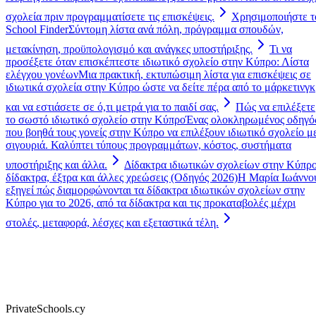
σχολεία πριν προγραμματίσετε τις επισκέψεις.
Χρησιμοποιήστε τ
School Finder
Σύντομη λίστα ανά πόλη, πρόγραμμα σπουδών,
μετακίνηση, προϋπολογισμό και ανάγκες υποστήριξης.
Τι να
προσέξετε όταν επισκέπτεστε ιδιωτικό σχολείο στην Κύπρο: Λίστα
ελέγχου γονέων
Μια πρακτική, εκτυπώσιμη λίστα για επισκέψεις σε
ιδιωτικά σχολεία στην Κύπρο ώστε να δείτε πέρα από το μάρκετινγκ
και να εστιάσετε σε ό,τι μετρά για το παιδί σας.
Πώς να επιλέξετε
το σωστό ιδιωτικό σχολείο στην Κύπρο
Ένας ολοκληρωμένος οδηγό
που βοηθά τους γονείς στην Κύπρο να επιλέξουν ιδιωτικό σχολείο μ
σιγουριά. Καλύπτει τύπους προγραμμάτων, κόστος, συστήματα
υποστήριξης και άλλα.
Δίδακτρα ιδιωτικών σχολείων στην Κύπρο
δίδακτρα, έξτρα και άλλες χρεώσεις (Οδηγός 2026)
Η Μαρία Ιωάννο
εξηγεί πώς διαμορφώνονται τα δίδακτρα ιδιωτικών σχολείων στην
Κύπρο για το 2026, από τα δίδακτρα και τις προκαταβολές μέχρι
στολές, μεταφορά, λέσχες και εξεταστικά τέλη.
PrivateSchools.cy