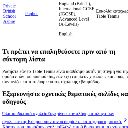
England (British),
Private
International GCSE
British
Ευκολία καταχω
Paphos
(IGCSE),
School
Table Tennis
Advanced Level
Aspire
(A-Levels)
English
Τι πρέπει να επαληθεύσετε πριν από τη
σύντομη λίστα
Ρωτήστε εάν το Table Tennis είναι διαθέσιμο αυτήν τη στιγμή για τη
ομάδα ετών του παιδιού σας, εάν έχει επιπλέον χρεώσεις και ποιος τ
συντονίζει κατά τη διάρκεια της σχολικής εβδομάδας.
Εξερευνήστε σχετικές θεματικές σελίδες κα
οδηγούς
Όλα τα ιδιωτικά σχολεία
Συγκρίνετε τον πλήρη κατάλογο των
σχολείων της Κύπρου πριν τον περιορίσετε κατά χαρακτηριστικό.
Χάρτης που ταιριάζουν σχολεία
Ελέγξτε πού βρίσκονται τα αντίστοιχ