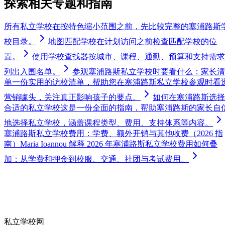
探索相关专题和指南
所有私立学校
在按特色缩小范围之前，先比较完整的塞浦路斯
校目录。
地图匹配学校
在计划访问之前检查匹配学校的位
置。
使用学校查找器
按城市、课程、通勤、预算和支持需求
列出入围名单。
参观塞浦路斯私立学校时要看什么：家长清
单
一份实用的访校清单，帮助您在塞浦路斯私立学校参观时看
营销噱头，关注真正影响孩子的要点。
如何在塞浦路斯选择
合适的私立学校
这是一份全面的指南，帮助塞浦路斯的家长自
地选择私立学校，涵盖课程类型、费用、支持体系等内容。
塞浦路斯私立学校费用：学费、额外开销与其他收费（2026 指
南）
Maria Ioannou 解释 2026 年塞浦路斯私立学校费用如何叠
加：从学费和押金到校服、交通、社团与考试费用。
私立学校网