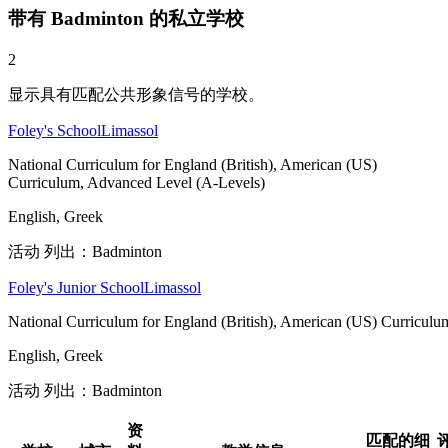
带有 Badminton 的私立学校
2
显示具有匹配公共形象信号的学校。
Foley's School
Limassol
National Curriculum for England (British), American (US)
Curriculum, Advanced Level (A-Levels)
English, Greek
活动 列出：Badminton
Foley's Junior School
Limassol
National Curriculum for England (British), American (US) Curriculu
English, Greek
活动 列出：Badminton
资
匹配的细