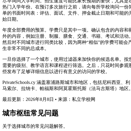
尽早询问入学时间。招生速度可能比家长预期的要快，尤其是
热门入学年份。在预订多次旅行之前，请向每所学校询问一份
单的书面时间表：评估、面试、文件、押金截止日期和可能的
始日期。
年度全部费用的预算。学费只是其中一项。确认包含的内容和
外的内容，例如注册、制服、膳食、交通、书籍、考试和活动
然后对不同城市进行同类比较，因为两种“相似”的学费可能会
生非常不同的总成本。
一旦你选择了一个城市，使用过滤器来加快你的候选名单。按
需要的级别、教学语言和课程进行筛选。之后，只花时间参观
些发布了足够详细信息以进行有意义的访问的学校。
PrivateSchools.cy 涵盖塞浦路斯城市和地区，包括尼科西亚、利
马索尔、拉纳卡、帕福斯和阿莫霍斯托斯（法马古斯塔）地区
最后更新：2026年8月8日 • 来源：私立学校网
城市枢纽常见问题
关于选择城市的常见问题解答。