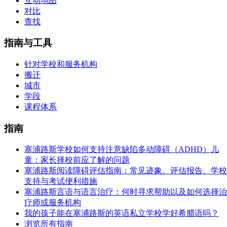
互动地图
对比
查找
指南与工具
针对学校和服务机构
搬迁
城市
学段
课程体系
指南
塞浦路斯学校如何支持注意缺陷多动障碍（ADHD）儿
童：家长择校前应了解的问题
塞浦路斯阅读障碍评估指南：常见迹象、评估报告、学校
支持与考试便利措施
塞浦路斯言语与语言治疗：何时寻求帮助以及如何选择治
疗师或服务机构
我的孩子能在塞浦路斯的英语私立学校学好希腊语吗？
浏览所有指南