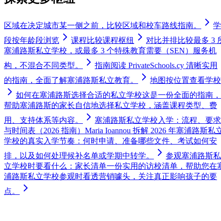
区域
在决定城市某一侧之前，比较区域和校车路线指南。
学
段
按年龄段浏览
课程
比较课程枢纽
对比
并排比较最多 3 
塞浦路斯私立学校，或最多 3 个特殊教育需要（SEN）服务机
构，不混合不同类型。
指南
阅读 PrivateSchools.cy 清晰实用
的指南，全面了解塞浦路斯私立教育。
地图
按位置查看学校
如何在塞浦路斯选择合适的私立学校
这是一份全面的指南，
帮助塞浦路斯的家长自信地选择私立学校，涵盖课程类型、费
用、支持体系等内容。
塞浦路斯私立学校入学：流程、要求
与时间表（2026 指南）
Maria Ioannou 拆解 2026 年塞浦路斯私
学校的真实入学节奏：何时申请、准备哪些文件、考试如何安
排，以及如何处理候补名单或学期中转学。
参观塞浦路斯私
立学校时要看什么：家长清单
一份实用的访校清单，帮助您在
浦路斯私立学校参观时看透营销噱头，关注真正影响孩子的要
点。