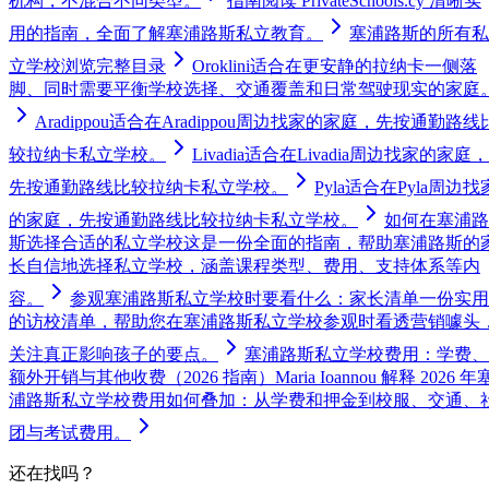
机构，不混合不同类型。
指南
阅读 PrivateSchools.cy 清晰实
用的指南，全面了解塞浦路斯私立教育。
塞浦路斯的所有私
立学校
浏览完整目录
Oroklini
适合在更安静的拉纳卡一侧落
脚、同时需要平衡学校选择、交通覆盖和日常驾驶现实的家庭
Aradippou
适合在Aradippou周边找家的家庭，先按通勤路线
较拉纳卡私立学校。
Livadia
适合在Livadia周边找家的家庭，
先按通勤路线比较拉纳卡私立学校。
Pyla
适合在Pyla周边找
的家庭，先按通勤路线比较拉纳卡私立学校。
如何在塞浦路
斯选择合适的私立学校
这是一份全面的指南，帮助塞浦路斯的
长自信地选择私立学校，涵盖课程类型、费用、支持体系等内
容。
参观塞浦路斯私立学校时要看什么：家长清单
一份实用
的访校清单，帮助您在塞浦路斯私立学校参观时看透营销噱头
关注真正影响孩子的要点。
塞浦路斯私立学校费用：学费、
额外开销与其他收费（2026 指南）
Maria Ioannou 解释 2026 年
浦路斯私立学校费用如何叠加：从学费和押金到校服、交通、
团与考试费用。
还在找吗？