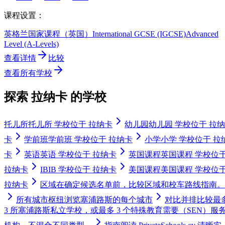
课程设置：
英格兰国家课程（英国）
International GCSE (IGCSE)
Advanced
Level (A-Levels)
查看详情
比较
查看所有学校
探索 拉纳卡 的学校
托儿所
托儿所 学校位于 拉纳卡
幼儿园
幼儿园 学校位于 拉纳
卡
学前班
学前班 学校位于 拉纳卡
小学
小学 学校位于 拉
卡
英语
英语 学校位于 拉纳卡
英国课程
英国课程 学校位
拉纳卡
IB
IB 学校位于 拉纳卡
美国课程
美国课程 学校位
拉纳卡
区域
在确定候选名单前，比较区域和校车路线指南。
所有城市枢纽
浏览塞浦路斯的每个城市
对比
并排比较最
3 所塞浦路斯私立学校，或最多 3 个特殊教育需要（SEN）服