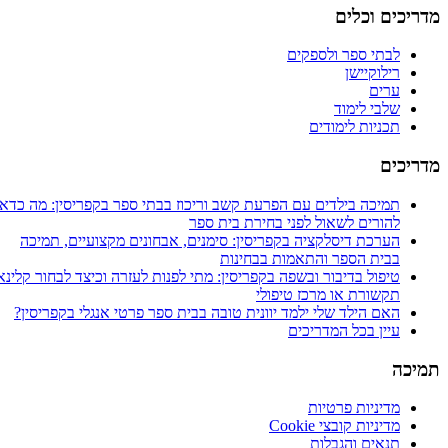
מדריכים וכלים
לבתי ספר ולספקים
רילוקיישן
ערים
שלבי לימוד
תכניות לימודים
מדריכים
תמיכה בילדים עם הפרעת קשב וריכוז בבתי ספר בקפריסין: מה כדאי
להורים לשאול לפני בחירת בית ספר
הערכת דיסלקציה בקפריסין: סימנים, אבחונים מקצועיים, תמיכה
בבית הספר והתאמות בבחינות
טיפול בדיבור ובשפה בקפריסין: מתי לפנות לעזרה וכיצד לבחור קלינאי
תקשורת או מרכז טיפולי
האם הילד שלי ילמד יוונית טובה בבית ספר פרטי אנגלי בקפריסין?
עיין בכל המדריכים
תמיכה
מדיניות פרטיות
מדיניות קובצי Cookie
תנאים והגבלות