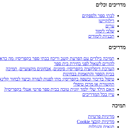
מדריכים וכלים
לבתי ספר ולספקים
רילוקיישן
ערים
שלבי לימוד
תכניות לימודים
מדריכים
תמיכה בילדים עם הפרעת קשב וריכוז בבתי ספר בקפריסין: מה כדאי
להורים לשאול לפני בחירת בית ספר
הערכת דיסלקציה בקפריסין: סימנים, אבחונים מקצועיים, תמיכה
בבית הספר והתאמות בבחינות
טיפול בדיבור ובשפה בקפריסין: מתי לפנות לעזרה וכיצד לבחור קלינאי
תקשורת או מרכז טיפולי
האם הילד שלי ילמד יוונית טובה בבית ספר פרטי אנגלי בקפריסין?
עיין בכל המדריכים
תמיכה
מדיניות פרטיות
מדיניות קובצי Cookie
תנאים והגבלות