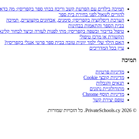
תמיכה בילדים עם הפרעת קשב וריכוז בבתי ספר בקפריסין: מה כדאי
להורים לשאול לפני בחירת בית ספר
הערכת דיסלקציה בקפריסין: סימנים, אבחונים מקצועיים, תמיכה
בבית הספר והתאמות בבחינות
טיפול בדיבור ובשפה בקפריסין: מתי לפנות לעזרה וכיצד לבחור קלינאי
תקשורת או מרכז טיפולי
האם הילד שלי ילמד יוונית טובה בבית ספר פרטי אנגלי בקפריסין?
עיין בכל המדריכים
תמיכה
מדיניות פרטיות
מדיניות קובצי Cookie
תנאים והגבלות
מתודולוגיית נתונים
מדיניות תוסף Chrome
טופס יצירת קשר
© 2026 PrivateSchools.cy. כל הזכויות שמורות.