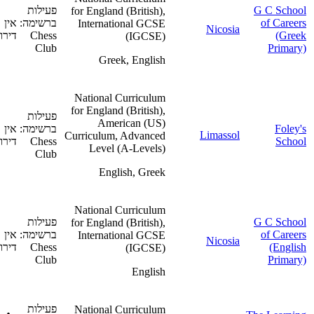
G C School
פעילות
for England (British),
of Careers
ברשימה:
אין
International GCSE
Nicosia
(Greek
Chess
דירוג
(IGCSE)
Club
Primary)
Greek, English
National Curriculum
for England (British),
פעילות
American (US)
Foley's
ברשימה:
אין
Limassol
Curriculum, Advanced
School
Chess
דירוג
Level (A-Levels)
Club
English, Greek
National Curriculum
G C School
פעילות
for England (British),
of Careers
ברשימה:
אין
International GCSE
Nicosia
(English
Chess
דירוג
(IGCSE)
Club
Primary)
English
פעילות
National Curriculum