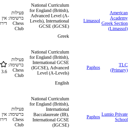
National Curriculum
for England (British),
American
פעילות
Advanced Level (A-
Academy
ברשימה:
אין
Limassol
Levels), International
Greek Section
Chess
דירוג
GCSE (IGCSE)
Club
(Limassol)
Greek
National Curriculum
for England (British),
פעילות
International GCSE
TLC
ברשימה:
Paphos
(IGCSE), Advanced
Chess
(Primary)
3.6
Level (A-Levels)
Club
English
National Curriculum
for England (British),
פעילות
International
Lumio Private
ברשימה:
אין
Baccalaureate (IB),
Paphos
School
Chess
דירוג
International GCSE
Club
(IGCSE)