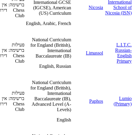
International
International GCSE
ברשימה:
אין
Nicosia
School of
(IGCSE), American
Chess
דירוג
Nicosia (ISN)
(US) Curriculum
Club
English, Arabic, French
National Curriculum
L.I.T.C.
פעילות
for England (British),
Russian-
ברשימה:
אין
International
Limassol
English
Chess
דירוג
Baccalaureate (IB)
Club
Primary
English, Russian
National Curriculum
for England (British),
פעילות
International
Lumio
ברשימה:
אין
Baccalaureate (IB),
Paphos
(Primary)
Chess
דירוג
Advanced Level (A-
Club
Levels)
English