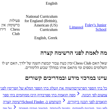
English
National Curriculum
פעילות
for England (British),
Foley's Junior
ברשימה:
אין
American (US)
Limassol
School
Chess
דירוג
Curriculum
Club
English, Greek
מה לאמת לפני הרשימה קצרה
שאל האם Chess Club זמין כעת עבור קבוצת השנה של ילדך, האם יש לו
תשלומים נוספים ומי מתאם אותו במהלך שבוע הלימודים.
עיינו במרכזי מידע ובמדריכים קשורים
כל בתי הספר הפרטיים
השווה את קטלוג בתי הספר המלא של קפריסין לפני
צמצום לפי תכונה.
מפה תואמת בתי ספר
בדוק היכן ממוקמים בתי ספר
תואמים לפני תכנון ביקורים.
השתמש ב- School Finder
רשימה קצרה
לפי עיר, תוכנית לימודים, נסיעה לעבודה, תקציב וצרכי ​​תמיכה.
על מה