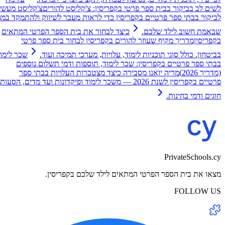
לשים לב בביקור בבית ספר פרטי בקפריסין: צ'קליסט להורים
צ'קליסט מעשי
לביקור בבתי ספר פרטיים בקפריסין כדי לראות מעבר לשיווק ולהתמקד במה
שבאמת חשוב לילד שלכם.
כיצד לבחור את בית הספר הפרטי המתאים
בקפריסין
מדריך מקיף שעוזר להורים בקפריסין לבחור בית ספר פרטי
בביטחון. כולל סוגי תוכניות לימוד, עלויות, מערכי תמיכה ועוד.
שכר לימוד
בבתי ספר פרטיים בקפריסין: שכר לימוד, תוספות ודמי תשלום נוספים
(מדריך 2026)
מריה יואנו מסבירה כיצד מצטברות העלויות בבתי ספר
פרטיים בקפריסין לשנת 2026 — משכר לימוד ופיקדונות ועד מדים, הסעות,
חוגים ודמי בחינות.
PrivateSchools.cy
מצאו את בית הספר הפרטי המתאים לילד שלכם בקפריסין.
FOLLOW US