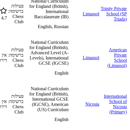
National Curriculum
פעילות
for England (British),
Trinity Private
ברשימה:
International
Limassol
School (SP
Chess
Baccalaureate (IB)
4.7
Triada)
Club
English, Russian
National Curriculum
for England (British),
American
פעילות
Advanced Level (A-
Private
ברשימה:
אין
Limassol
Levels), International
School
Chess
דירוג
GCSE (IGCSE)
Club
(Limassol)
English
National Curriculum
for England (British),
International
פעילות
International GCSE
School of
ברשימה:
אין
Nicosia
(IGCSE), American
Nicosia
Chess
דירוג
(US) Curriculum
Club
(Primary)
English