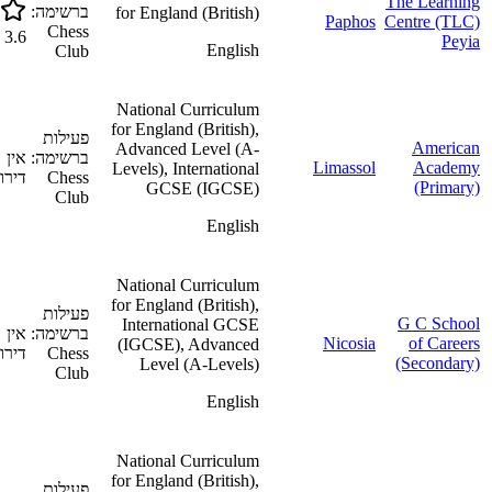
The Learning
ברשימה:
for England (British)
Paphos
Centre (TLC)
Chess
3.6
Peyia
English
Club
National Curriculum
for England (British),
פעילות
American
Advanced Level (A-
ברשימה:
אין
Limassol
Academy
Levels), International
Chess
דירוג
(Primary)
GCSE (IGCSE)
Club
English
National Curriculum
for England (British),
פעילות
G C School
International GCSE
ברשימה:
אין
Nicosia
of Careers
(IGCSE), Advanced
Chess
דירוג
(Secondary)
Level (A-Levels)
Club
English
National Curriculum
for England (British),
פעילות