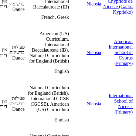
Chypriote de
אין
International
Nicosia
ברשימה:
Nicosie (Gallo-
דירוג
Baccalaureate (IB)
Dance
Kypriako)
French, Greek
American (US)
Curriculum,
American
International
International
פעילות
אין
Baccalaureate (IB),
School in
Nicosia
ברשימה:
דירוג
National Curriculum
Dance
Cyprus
for England (British)
(Primary)
English
National Curriculum
for England (British),
International
פעילות
International GCSE
School of
אין
Nicosia
ברשימה:
(IGCSE), American
Nicosia
דירוג
Dance
(US) Curriculum
(Primary)
English