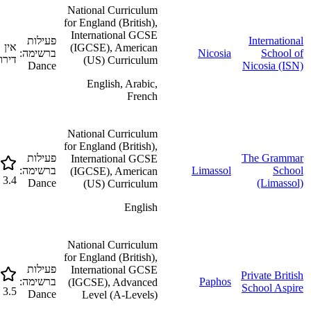
National Curriculum
for England (British),
International GCSE
International
פעילות
אין
(IGCSE), American
School of
Nicosia
ברשימה:
דירוג
(US) Curriculum
Dance
Nicosia (ISN)
English, Arabic,
French
National Curriculum
for England (British),
The Grammar
פעילות
International GCSE
School
Limassol
ברשימה:
(IGCSE), American
3.4
Dance
(Limassol)
(US) Curriculum
English
National Curriculum
for England (British),
פעילות
International GCSE
Private British
Paphos
ברשימה:
(IGCSE), Advanced
School Aspire
3.5
Dance
Level (A-Levels)