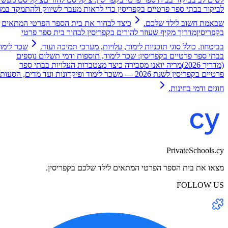
לביקור בבתי ספר פרטיים בקפריסין כדי לראות מעבר לשיווק ולהתמקד במה
שבאמת חשוב לילד שלכם.
כיצד לבחור את בית הספר הפרטי המתאים
בקפריסין
מדריך מקיף שעוזר להורים בקפריסין לבחור בית ספר פרטי
בביטחון. כולל סוגי תוכניות לימוד, עלויות, מערכי תמיכה ועוד.
שכר לימוד
בבתי ספר פרטיים בקפריסין: שכר לימוד, תוספות ודמי תשלום נוספים
(מדריך 2026)
מריה יואנו מסבירה כיצד מצטברות העלויות בבתי ספר
פרטיים בקפריסין לשנת 2026 — משכר לימוד ופיקדונות ועד מדים, הסעות,
חוגים ודמי בחינות.
PrivateSchools.cy
מצאו את בית הספר הפרטי המתאים לילד שלכם בקפריסין.
FOLLOW US