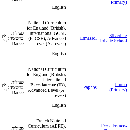
Primary)
English
National Curriculum
for England (British),
פעילות
International GCSE
Silverline
אין
Limassol
ברשימה:
(IGCSE), Advanced
Private School
דירוג
Dance
Level (A-Levels)
English
National Curriculum
for England (British),
International
פעילות
Lumio
אין
Baccalaureate (IB),
Paphos
ברשימה:
(Primary)
דירוג
Advanced Level (A-
Dance
Levels)
English
French National
Ecole Franco-
Curriculum (AEFE),
פעילות