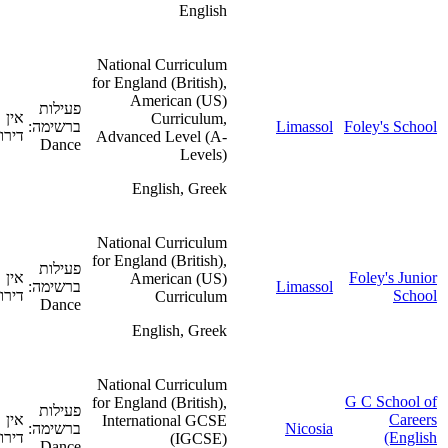
English
National Curriculum
for England (British),
American (US)
פעילות
אין
Curriculum,
Foley's School
Limassol
ברשימה:
דירוג
Advanced Level (A-
Dance
Levels)
English, Greek
National Curriculum
for England (British),
פעילות
Foley's Junior
אין
American (US)
Limassol
ברשימה:
School
דירוג
Curriculum
Dance
English, Greek
National Curriculum
G C School of
for England (British),
פעילות
Careers
אין
International GCSE
Nicosia
ברשימה:
(English
דירוג
(IGCSE)
Dance