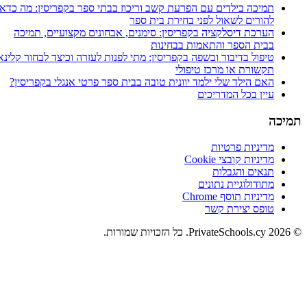
תמיכה בילדים עם הפרעת קשב וריכוז בבתי ספר בקפריסין: מה כדאי
להורים לשאול לפני בחירת בית ספר
הערכת דיסלקציה בקפריסין: סימנים, אבחונים מקצועיים, תמיכה
בבית הספר והתאמות בבחינות
טיפול בדיבור ובשפה בקפריסין: מתי לפנות לעזרה וכיצד לבחור קלינאי
תקשורת או מרכז טיפולי
האם הילד שלי ילמד יוונית טובה בבית ספר פרטי אנגלי בקפריסין?
עיין בכל המדריכים
תמיכה
מדיניות פרטיות
מדיניות קובצי Cookie
תנאים והגבלות
מתודולוגיית נתונים
מדיניות תוסף Chrome
טופס יצירת קשר
© 2026 PrivateSchools.cy. כל הזכויות שמורות.