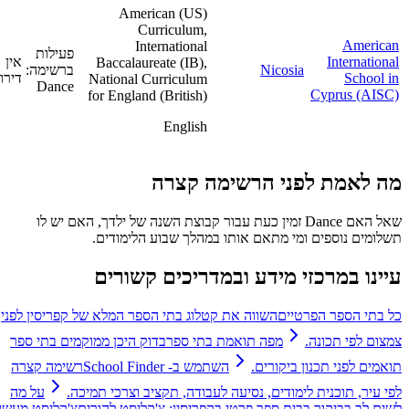
American (US)
Curriculum,
American
International
פעילות
International
אין
Baccalaureate (IB),
Nicosia
ברשימה:
School in
דירוג
National Curriculum
Dance
Cyprus (AISC)
for England (British)
English
מה לאמת לפני הרשימה קצרה
שאל האם Dance זמין כעת עבור קבוצת השנה של ילדך, האם יש לו
תשלומים נוספים ומי מתאם אותו במהלך שבוע הלימודים.
עיינו במרכזי מידע ובמדריכים קשורים
כל בתי הספר הפרטיים
השווה את קטלוג בתי הספר המלא של קפריסין לפני
צמצום לפי תכונה.
מפה תואמת בתי ספר
בדוק היכן ממוקמים בתי ספר
תואמים לפני תכנון ביקורים.
השתמש ב- School Finder
רשימה קצרה
לפי עיר, תוכנית לימודים, נסיעה לעבודה, תקציב וצרכי ​​תמיכה.
על מה
לשים לב בביקור בבית ספר פרטי בקפריסין: צ'קליסט להורים
צ'קליסט מעשי