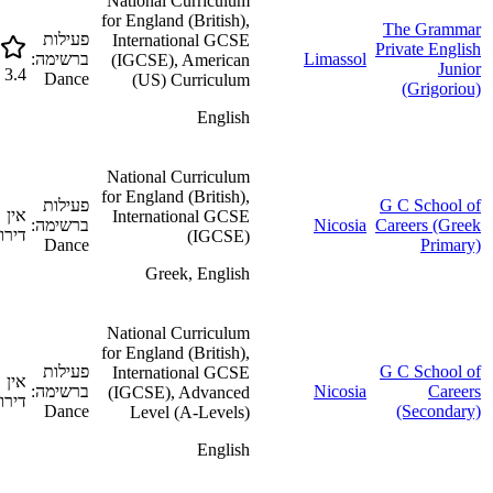
National Curriculum
for England (British),
The Grammar
פעילות
International GCSE
Private English
Limassol
ברשימה:
(IGCSE), American
Junior
3.4
Dance
(US) Curriculum
(Grigoriou)
English
National Curriculum
for England (British),
G C School of
פעילות
אין
International GCSE
Careers (Greek
Nicosia
ברשימה:
דירוג
(IGCSE)
Dance
Primary)
Greek, English
National Curriculum
for England (British),
G C School of
פעילות
International GCSE
אין
Careers
Nicosia
ברשימה:
(IGCSE), Advanced
דירוג
Dance
(Secondary)
Level (A-Levels)
English