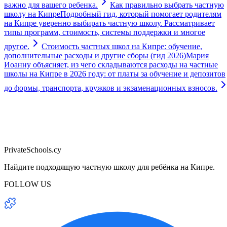
важно для вашего ребенка.
Как правильно выбрать частную
школу на Кипре
Подробный гид, который помогает родителям
на Кипре уверенно выбирать частную школу. Рассматривает
типы программ, стоимость, системы поддержки и многое
другое.
Стоимость частных школ на Кипре: обучение,
дополнительные расходы и другие сборы (гид 2026)
Мария
Иоанну объясняет, из чего складываются расходы на частные
школы на Кипре в 2026 году: от платы за обучение и депозитов
до формы, транспорта, кружков и экзаменационных взносов.
PrivateSchools.cy
Найдите подходящую частную школу для ребёнка на Кипре.
FOLLOW US