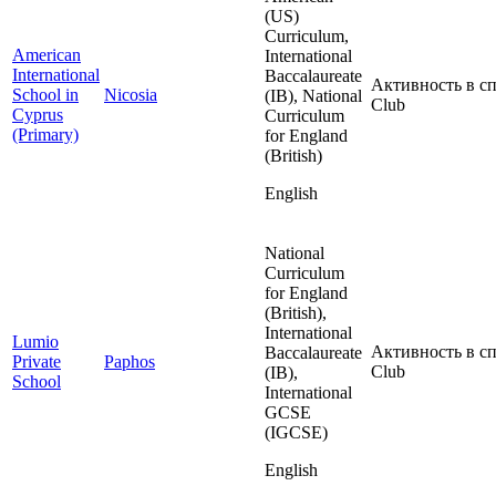
(US)
Curriculum,
American
International
International
Baccalaureate
Активность в сп
School in
Nicosia
(IB), National
Club
Cyprus
Curriculum
(Primary)
for England
(British)
English
National
Curriculum
for England
(British),
International
Lumio
Активность в сп
Baccalaureate
Private
Paphos
Club
(IB),
School
International
GCSE
(IGCSE)
English