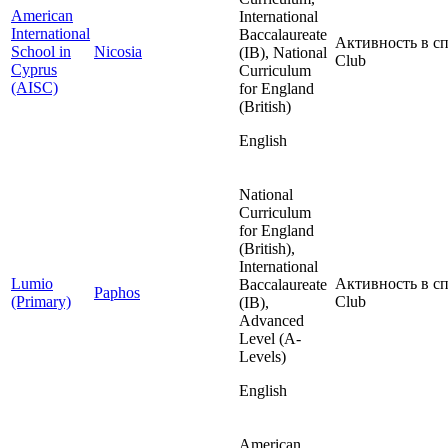
American
International
International
Baccalaureate
Активность в сп
School in
Nicosia
(IB), National
Club
Cyprus
Curriculum
(AISC)
for England
(British)
English
National
Curriculum
for England
(British),
International
Lumio
Активность в сп
Baccalaureate
Paphos
(Primary)
Club
(IB),
Advanced
Level (A-
Levels)
English
American