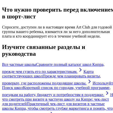
Что нужно проверить перед включение
в шорт-лист
Спросите, доступен ли в настоящее время Art Club для годовой
группы вашего ребенка, взимается ли за него дополнительная
плата и кто координирует его в течение учебной недели.
Изучите связанные разделы и
руководства
Все частные школы
Сравните полный каталог школ Кипра,
прежде чем сузить его по характеристикам.
Карта
соответствующих школ
Прежде чем планировать визиты,
проверьте, где расположены подходящие школы.
Используйт
Поиск школ
Короткий список по городам, учебной программе,
поездкам на работу, бюджету и потребностям в поддержке.
Н
что смотреть при визите в частную школу на Кипре: чек-лист
для родителей
Практичный чек-лист для визитов в частные
школы Кипра, чтобы смотреть глубже маркетинга и понять, что