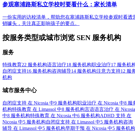
参观塞浦路斯私立学校时要看什么：家长清单
一份实用的访校清单，帮助您在塞浦路斯私立学校参观时看透
销噱头，关注真正影响孩子的要点。
按服务类型或城市浏览 SEN 服务机构
服务
特殊教育
22 服务机构
语言治疗
18 服务机构
职业治疗
17 服务机
自闭症支持
16 服务机构
咨询辅导
14 服务机构
注意力支持
12 服
机构
城市服务中心
自闭症支持 在 Nicosia 中
9 服务机构
职业治疗 在 Nicosia 中
8 服
机构
特殊教育 在 Limassol 中
8 服务机构
言语语言治疗 在 Nicosi
中
8 服务机构
特殊教育 在 Nicosia 中
6 服务机构
ADHD 支持 在
Nicosia 中
5 服务机构
自闭症支持 在 Limassol 中
5 服务机构
咨询
辅导 在 Limassol 中
5 服务机构
早期干预 在 Nicosia 中
5 服务机