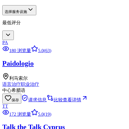
选择服务设施
最低评分
PA
180 浏览量
5.0
(
63
)
Paidologio
利马索尔
语言治疗
职业治疗
中心
希腊语
请求信息
比较
查看详情
保存
TT
172 浏览量
5.0
(
19
)
Talk the Talk Cyprus