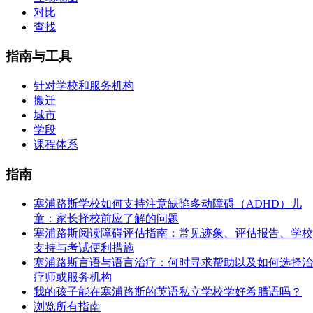
对比
查找
指南与工具
针对学校和服务机构
搬迁
城市
学段
课程体系
指南
塞浦路斯学校如何支持注意缺陷多动障碍（ADHD）儿
童：家长择校前应了解的问题
塞浦路斯阅读障碍评估指南：常见迹象、评估报告、学校
支持与考试便利措施
塞浦路斯言语与语言治疗：何时寻求帮助以及如何选择治
疗师或服务机构
我的孩子能在塞浦路斯的英语私立学校学好希腊语吗？
浏览所有指南