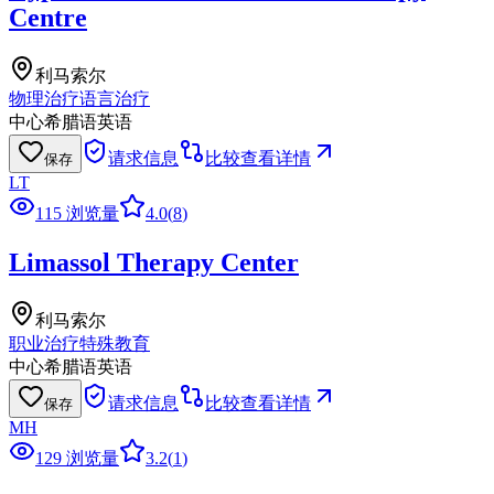
Centre
利马索尔
物理治疗
语言治疗
中心
希腊语
英语
请求信息
比较
查看详情
保存
LT
115 浏览量
4.0
(
8
)
Limassol Therapy Center
利马索尔
职业治疗
特殊教育
中心
希腊语
英语
请求信息
比较
查看详情
保存
MH
129 浏览量
3.2
(
1
)