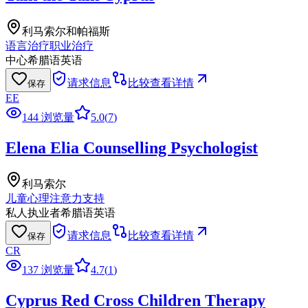
利马索尔和帕福斯
语言治疗
职业治疗
中心
希腊语
英语
请求信息
比较
查看详情
保存
EE
144 浏览量
5.0
(
7
)
Elena Elia Counselling Psychologist
利马索尔
儿童心理
注意力支持
私人执业者
希腊语
英语
请求信息
比较
查看详情
保存
CR
137 浏览量
4.7
(
1
)
Cyprus Red Cross Children Therapy