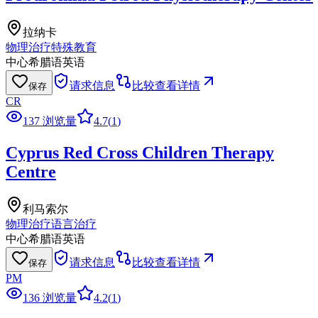
拉纳卡
物理治疗
特殊教育
中心
希腊语
英语
请求信息
比较
查看详情
保存
CR
137 浏览量
4.7
(
1
)
Cyprus Red Cross Children Therapy
Centre
利马索尔
物理治疗
语言治疗
中心
希腊语
英语
请求信息
比较
查看详情
保存
PM
136 浏览量
4.2
(
1
)