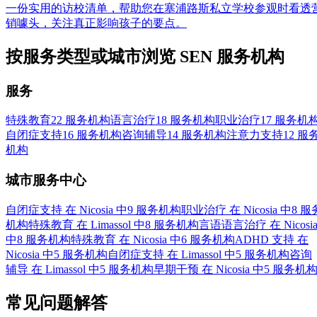
一份实用的访校清单，帮助您在塞浦路斯私立学校参观时看透
销噱头，关注真正影响孩子的要点。
按服务类型或城市浏览 SEN 服务机构
服务
特殊教育
22 服务机构
语言治疗
18 服务机构
职业治疗
17 服务机
自闭症支持
16 服务机构
咨询辅导
14 服务机构
注意力支持
12 服
机构
城市服务中心
自闭症支持 在 Nicosia 中
9 服务机构
职业治疗 在 Nicosia 中
8 服
机构
特殊教育 在 Limassol 中
8 服务机构
言语语言治疗 在 Nicosi
中
8 服务机构
特殊教育 在 Nicosia 中
6 服务机构
ADHD 支持 在
Nicosia 中
5 服务机构
自闭症支持 在 Limassol 中
5 服务机构
咨询
辅导 在 Limassol 中
5 服务机构
早期干预 在 Nicosia 中
5 服务机
常见问题解答