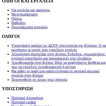
ΟΔΗΓΟΙ ΚΑΙ ΕΡΓΑΛΕΙΑ
Για σχολεία και παρόχους
Μετεγκατάσταση
Πόλεις
Βαθμίδες
Προγράμματα σπουδών
ΟΔΗΓΟΙ
Υποστήριξη παιδιών με ΔΕΠΥ στα σχολεία της Κύπρου: Τι να
ρωτήσουν οι γονείς πριν επιλέξουν σχολείο
Αξιολόγηση δυσλεξίας στην Κύπρο: Ενδείξεις, γνωματεύσεις,
σχολική υποστήριξη και προσαρμογές στις εξετάσεις
Λογοθεραπεία στην Κύπρο: Πότε να αναζητήσετε βοήθεια και
πώς να επιλέξετε λογοθεραπευτή ή κέντρο
Θα μάθει το παιδί μου καλά ελληνικά σε αγγλικό ιδιωτικό
σχολείο στην Κύπρο;
Περιηγηθείτε σε όλους τους οδηγούς
ΥΠΟΣΤΗΡΙΞΗ
Πολιτική Απορρήτου
Πολιτική cookie