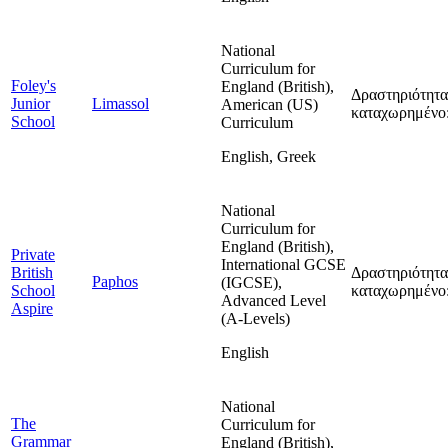
National
Curriculum for
Foley's
England (British),
Δραστηριότητα
Junior
Limassol
American (US)
καταχωρημένο:
School
Curriculum
English, Greek
National
Curriculum for
England (British),
Private
International GCSE
British
Δραστηριότητα
Paphos
(IGCSE),
School
καταχωρημένο:
Advanced Level
Aspire
(A-Levels)
English
National
The
Curriculum for
Grammar
England (British),