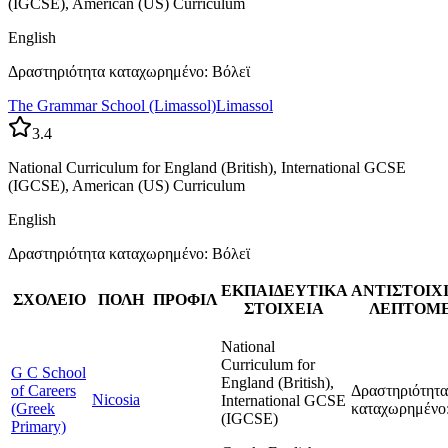
(IGCSE), American (US) Curriculum
English
Δραστηριότητα καταχωρημένο: Βόλεϊ
The Grammar School (Limassol)
Limassol
3.4
National Curriculum for England (British), International GCSE
(IGCSE), American (US) Curriculum
English
Δραστηριότητα καταχωρημένο: Βόλεϊ
ΕΚΠΑΙΔΕΥΤΙΚΑ
ΑΝΤΙΣΤΟΙΧ
ΣΧΟΛΕΙΟ
ΠΟΛΗ
ΠΡΟΦΙΛ
ΣΤΟΙΧΕΙΑ
ΛΕΠΤΟΜΕ
National
Curriculum for
G C School
England (British),
of Careers
Δραστηριότητα
Nicosia
International GCSE
(Greek
καταχωρημένο:
(IGCSE)
Primary)