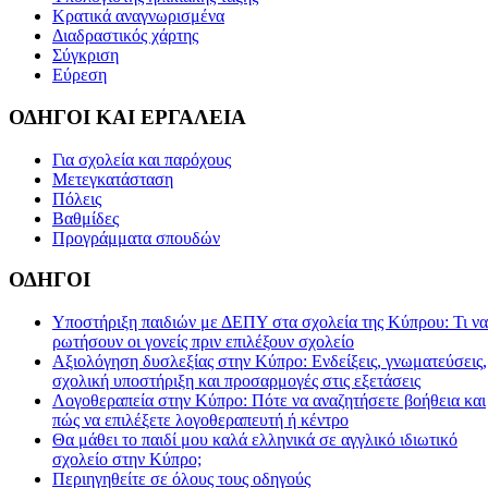
Κρατικά αναγνωρισμένα
Διαδραστικός χάρτης
Σύγκριση
Εύρεση
ΟΔΗΓΟΙ ΚΑΙ ΕΡΓΑΛΕΙΑ
Για σχολεία και παρόχους
Μετεγκατάσταση
Πόλεις
Βαθμίδες
Προγράμματα σπουδών
ΟΔΗΓΟΙ
Υποστήριξη παιδιών με ΔΕΠΥ στα σχολεία της Κύπρου: Τι να
ρωτήσουν οι γονείς πριν επιλέξουν σχολείο
Αξιολόγηση δυσλεξίας στην Κύπρο: Ενδείξεις, γνωματεύσεις,
σχολική υποστήριξη και προσαρμογές στις εξετάσεις
Λογοθεραπεία στην Κύπρο: Πότε να αναζητήσετε βοήθεια και
πώς να επιλέξετε λογοθεραπευτή ή κέντρο
Θα μάθει το παιδί μου καλά ελληνικά σε αγγλικό ιδιωτικό
σχολείο στην Κύπρο;
Περιηγηθείτε σε όλους τους οδηγούς