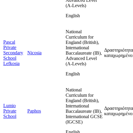
Advanced Level
(A-Levels)
English
National
Curriculum for
Pascal
England (British),
Private
International
Δραστηριότητα
Secondary
Nicosia
Baccalaureate (IB),
καταχωρημένο:
School
Advanced Level
Lefkosia
(A-Levels)
English
National
Curriculum for
England (British),
Lumio
International
Δραστηριότητα
Private
Paphos
Baccalaureate (IB),
καταχωρημένο:
School
International GCSE
(IGCSE)
English