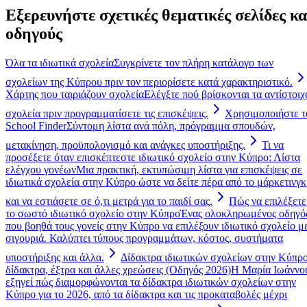
Εξερευνήστε σχετικές θεματικές σελίδες κα
οδηγούς
Όλα τα ιδιωτικά σχολεία
Συγκρίνετε τον πλήρη κατάλογο των
σχολείων της Κύπρου πριν τον περιορίσετε κατά χαρακτηριστικό.
Χάρτης που ταιριάζουν σχολεία
Ελέγξτε πού βρίσκονται τα αντίστοιχ
σχολεία πριν προγραμματίσετε τις επισκέψεις.
Χρησιμοποιήστε τ
School Finder
Σύντομη λίστα ανά πόλη, πρόγραμμα σπουδών,
μετακίνηση, προϋπολογισμό και ανάγκες υποστήριξης.
Τι να
προσέξετε όταν επισκέπτεστε ιδιωτικό σχολείο στην Κύπρο: Λίστα
ελέγχου γονέων
Μια πρακτική, εκτυπώσιμη λίστα για επισκέψεις σε
ιδιωτικά σχολεία στην Κύπρο ώστε να δείτε πέρα από το μάρκετινγκ
και να εστιάσετε σε ό,τι μετρά για το παιδί σας.
Πώς να επιλέξετε
το σωστό ιδιωτικό σχολείο στην Κύπρο
Ένας ολοκληρωμένος οδηγό
που βοηθά τους γονείς στην Κύπρο να επιλέξουν ιδιωτικό σχολείο μ
σιγουριά. Καλύπτει τύπους προγραμμάτων, κόστος, συστήματα
υποστήριξης και άλλα.
Δίδακτρα ιδιωτικών σχολείων στην Κύπρο
δίδακτρα, έξτρα και άλλες χρεώσεις (Οδηγός 2026)
Η Μαρία Ιωάννο
εξηγεί πώς διαμορφώνονται τα δίδακτρα ιδιωτικών σχολείων στην
Κύπρο για το 2026, από τα δίδακτρα και τις προκαταβολές μέχρι