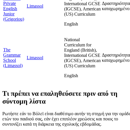
Private
Δραστηριότητα
International GCSE
Limassol
English
καταχωρημένο:
(IGCSE), American
Junior
(US) Curriculum
(Grigoriou)
English
National
Curriculum for
The
England (British),
Grammar
Δραστηριότητα
International GCSE
Limassol
School
καταχωρημένο:
(IGCSE), American
(Limassol)
(US) Curriculum
English
Τι πρέπει να επαληθεύσετε πριν από τη
σύντομη λίστα
Ρωτήστε εάν το Βόλεϊ είναι διαθέσιμο αυτήν τη στιγμή για την ομάδ
ετών του παιδιού σας, εάν έχει επιπλέον χρεώσεις και ποιος το
συντονίζει κατά τη διάρκεια της σχολικής εβδομάδας.