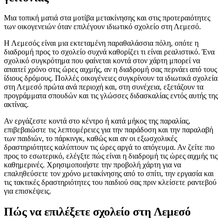
Μια τοπική ματιά στα μοτίβα μετακίνησης και στις προτεραιότητες
των οικογενειών όταν επιλέγουν ιδιωτικό σχολείο στη Λεμεσό.
Η Λεμεσός είναι μια εκτεταμένη παραθαλάσσια πόλη, οπότε η
διαδρομή προς το σχολείο συχνά καθορίζει τι είναι ρεαλιστικό. Ένα
σχολικό συγκρότημα που φαίνεται κοντά στον χάρτη μπορεί να
απαιτεί χρόνο στις ώρες αιχμής, αν η διαδρομή σας περνάει από τους
ίδιους δρόμους. Πολλές οικογένειες συγκρίνουν τα ιδιωτικά σχολεία
στη Λεμεσό πρώτα ανά περιοχή και, στη συνέχεια, εξετάζουν τα
προγράμματα σπουδών και τις γλώσσες διδασκαλίας εντός αυτής της
ακτίνας.
Αν εργάζεστε κοντά στο κέντρο ή κατά μήκος της παραλίας,
επιβεβαιώστε τις λεπτομέρειες για την παράδοση και την παραλαβή
των παιδιών, το πάρκινγκ, καθώς και αν οι εξωσχολικές
δραστηριότητες καλύπτουν τις ώρες αργά το απόγευμα. Αν ζείτε πιο
προς το εσωτερικό, ελέγξτε πώς είναι η διαδρομή τις ώρες αιχμής τις
καθημερινές. Χρησιμοποιήστε την προβολή χάρτη για να
επαληθεύσετε τον χρόνο μετακίνησης από το σπίτι, την εργασία και
τις τακτικές δραστηριότητες του παιδιού σας πριν κλείσετε ραντεβού
για επισκέψεις.
Πώς να επιλέξετε σχολείο στη Λεμεσό