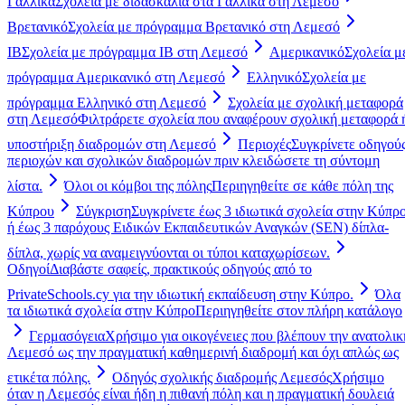
Γαλλικά
Σχολεία με διδασκαλία στα Γαλλικά στη Λεμεσό
Βρετανικό
Σχολεία με πρόγραμμα Βρετανικό στη Λεμεσό
IB
Σχολεία με πρόγραμμα IB στη Λεμεσό
Αμερικανικό
Σχολεία μ
πρόγραμμα Αμερικανικό στη Λεμεσό
Ελληνικό
Σχολεία με
πρόγραμμα Ελληνικό στη Λεμεσό
Σχολεία με σχολική μεταφορά
στη Λεμεσό
Φιλτράρετε σχολεία που αναφέρουν σχολική μεταφορά 
υποστήριξη διαδρομών στη Λεμεσό
Περιοχές
Συγκρίνετε οδηγού
περιοχών και σχολικών διαδρομών πριν κλειδώσετε τη σύντομη
λίστα.
Όλοι οι κόμβοι της πόλης
Περιηγηθείτε σε κάθε πόλη της
Κύπρου
Σύγκριση
Συγκρίνετε έως 3 ιδιωτικά σχολεία στην Κύπρ
ή έως 3 παρόχους Ειδικών Εκπαιδευτικών Αναγκών (SEN) δίπλα-
δίπλα, χωρίς να αναμειγνύονται οι τύποι καταχωρίσεων.
Οδηγοί
Διαβάστε σαφείς, πρακτικούς οδηγούς από το
PrivateSchools.cy για την ιδιωτική εκπαίδευση στην Κύπρο.
Όλα
τα ιδιωτικά σχολεία στην Κύπρο
Περιηγηθείτε στον πλήρη κατάλογο
Γερμασόγεια
Χρήσιμο για οικογένειες που βλέπουν την ανατολικ
Λεμεσό ως την πραγματική καθημερινή διαδρομή και όχι απλώς ως
ετικέτα πόλης.
Οδηγός σχολικής διαδρομής Λεμεσός
Χρήσιμο
όταν η Λεμεσός είναι ήδη η πιθανή πόλη και η πραγματική δουλειά