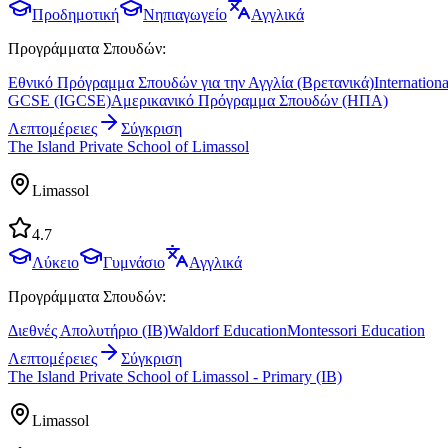
Προδημοτική
Νηπιαγωγείο
Αγγλικά
Προγράμματα Σπουδών:
Εθνικό Πρόγραμμα Σπουδών για την Αγγλία (Βρετανικά)
Internationa
GCSE (IGCSE)
Αμερικανικό Πρόγραμμα Σπουδών (ΗΠΑ)
Λεπτομέρειες
Σύγκριση
The Island Private School of Limassol
Limassol
4.7
Λύκειο
Γυμνάσιο
Αγγλικά
Προγράμματα Σπουδών:
Διεθνές Απολυτήριο (IB)
Waldorf Education
Montessori Education
Λεπτομέρειες
Σύγκριση
The Island Private School of Limassol - Primary (IB)
Limassol