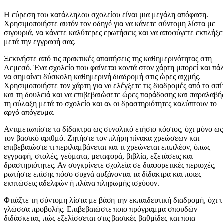
Η εύρεση του κατάλληλου σχολείου είναι μια μεγάλη απόφαση.
Χρησιμοποιήστε αυτόν τον οδηγό για να κάνετε σύντομη λίστα με
σιγουριά, να κάνετε καλύτερες ερωτήσεις και να αποφύγετε εκπλήξε
μετά την εγγραφή σας.
Ξεκινήστε από τις πρακτικές απαιτήσεις της καθημερινότητας στη
Λεμεσό. Ένα σχολείο που φαίνεται κοντά στον χάρτη μπορεί και πάλ
να σημαίνει δύσκολη καθημερινή διαδρομή στις ώρες αιχμής.
Χρησιμοποιήστε τον χάρτη για να ελέγξετε τις διαδρομές από το σπί
και τη δουλειά και να επιβεβαιώσετε ώρες παράδοσης και παραλαβή
τη φύλαξη μετά το σχολείο και αν οι δραστηριότητες καλύπτουν το
αργό απόγευμα.
Αντιμετωπίστε τα δίδακτρα ως συνολικό ετήσιο κόστος, όχι μόνο ως
τον βασικό αριθμό. Ζητήστε τον πλήρη πίνακα χρεώσεων και
επιβεβαιώστε τι περιλαμβάνεται και τι χρεώνεται επιπλέον, όπως
εγγραφή, στολές, γεύματα, μεταφορά, βιβλία, εξετάσεις και
δραστηριότητες. Αν συγκρίνετε σχολεία σε διαφορετικές περιοχές,
ρωτήστε επίσης πόσο συχνά αυξάνονται τα δίδακτρα και ποιες
εκπτώσεις αδελφών ή πλάνα πληρωμής ισχύουν.
Φτιάξτε τη σύντομη λίστα με βάση την εκπαιδευτική διαδρομή, όχι τ
γλώσσα προβολής. Επιβεβαιώστε ποιο πρόγραμμα σπουδών
διδάσκεται, πώς εξελίσσεται στις βασικές βαθμίδες και ποια