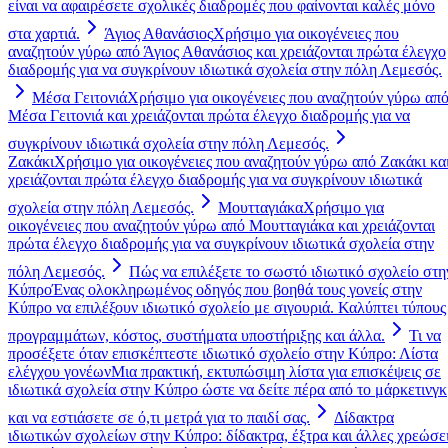
είναι να αφαιρέσετε σχολικές διαδρομές που φαίνονται καλές μόνο
στα χαρτιά.
Άγιος Αθανάσιος
Χρήσιμο για οικογένειες που
αναζητούν γύρω από Άγιος Αθανάσιος και χρειάζονται πρώτα έλεγχο
διαδρομής για να συγκρίνουν ιδιωτικά σχολεία στην πόλη Λεμεσός.
Μέσα Γειτονιά
Χρήσιμο για οικογένειες που αναζητούν γύρω απ
Μέσα Γειτονιά και χρειάζονται πρώτα έλεγχο διαδρομής για να
συγκρίνουν ιδιωτικά σχολεία στην πόλη Λεμεσός.
Ζακάκι
Χρήσιμο για οικογένειες που αναζητούν γύρω από Ζακάκι κα
χρειάζονται πρώτα έλεγχο διαδρομής για να συγκρίνουν ιδιωτικά
σχολεία στην πόλη Λεμεσός.
Μουτταγιάκα
Χρήσιμο για
οικογένειες που αναζητούν γύρω από Μουτταγιάκα και χρειάζονται
πρώτα έλεγχο διαδρομής για να συγκρίνουν ιδιωτικά σχολεία στην
πόλη Λεμεσός.
Πώς να επιλέξετε το σωστό ιδιωτικό σχολείο στη
Κύπρο
Ένας ολοκληρωμένος οδηγός που βοηθά τους γονείς στην
Κύπρο να επιλέξουν ιδιωτικό σχολείο με σιγουριά. Καλύπτει τύπους
προγραμμάτων, κόστος, συστήματα υποστήριξης και άλλα.
Τι να
προσέξετε όταν επισκέπτεστε ιδιωτικό σχολείο στην Κύπρο: Λίστα
ελέγχου γονέων
Μια πρακτική, εκτυπώσιμη λίστα για επισκέψεις σε
ιδιωτικά σχολεία στην Κύπρο ώστε να δείτε πέρα από το μάρκετινγκ
και να εστιάσετε σε ό,τι μετρά για το παιδί σας.
Δίδακτρα
ιδιωτικών σχολείων στην Κύπρο: δίδακτρα, έξτρα και άλλες χρεώσε