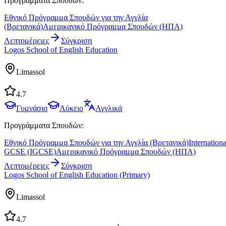
Προγράμματα Σπουδών:
Εθνικό Πρόγραμμα Σπουδών για την Αγγλία
(Βρετανικά)
Αμερικανικό Πρόγραμμα Σπουδών (ΗΠΑ)
Λεπτομέρειες
Σύγκριση
Logos School of English Education
Limassol
4.7
Γυμνάσιο
Λύκειο
Αγγλικά
Προγράμματα Σπουδών:
Εθνικό Πρόγραμμα Σπουδών για την Αγγλία (Βρετανικά)
Internationa
GCSE (IGCSE)
Αμερικανικό Πρόγραμμα Σπουδών (ΗΠΑ)
Λεπτομέρειες
Σύγκριση
Logos School of English Education (Primary)
Limassol
4.7