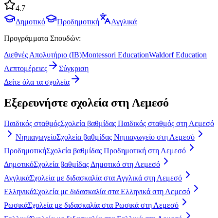
4.7
Δημοτικό
Προδημοτική
Αγγλικά
Προγράμματα Σπουδών:
Διεθνές Απολυτήριο (IB)
Montessori Education
Waldorf Education
Λεπτομέρειες
Σύγκριση
Δείτε όλα τα σχολεία
Εξερευνήστε σχολεία στη Λεμεσό
Παιδικός σταθμός
Σχολεία βαθμίδας Παιδικός σταθμός στη Λεμεσό
Νηπιαγωγείο
Σχολεία βαθμίδας Νηπιαγωγείο στη Λεμεσό
Προδημοτική
Σχολεία βαθμίδας Προδημοτική στη Λεμεσό
Δημοτικό
Σχολεία βαθμίδας Δημοτικό στη Λεμεσό
Αγγλικά
Σχολεία με διδασκαλία στα Αγγλικά στη Λεμεσό
Ελληνικά
Σχολεία με διδασκαλία στα Ελληνικά στη Λεμεσό
Ρωσικά
Σχολεία με διδασκαλία στα Ρωσικά στη Λεμεσό