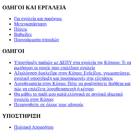
ΟΔΗΓΟΙ ΚΑΙ ΕΡΓΑΛΕΙΑ
Για σχολεία και παρόχους
Μετεγκατάσταση
Πόλεις
Βαθμίδες
Προγράμματα σπουδών
ΟΔΗΓΟΙ
Υποστήριξη παιδιών με ΔΕΠΥ στα σχολεία της Κύπρου: Τι να
ρωτήσουν οι γονείς πριν επιλέξουν σχολείο
Αξιολόγηση δυσλεξίας στην Κύπρο: Ενδείξεις, γνωματεύσεις,
σχολική υποστήριξη και προσαρμογές στις εξετάσεις
Λογοθεραπεία στην Κύπρο: Πότε να αναζητήσετε βοήθεια και
πώς να επιλέξετε λογοθεραπευτή ή κέντρο
Θα μάθει το παιδί μου καλά ελληνικά σε αγγλικό ιδιωτικό
σχολείο στην Κύπρο;
Περιηγηθείτε σε όλους τους οδηγούς
ΥΠΟΣΤΗΡΙΞΗ
Πολιτική Απορρήτου