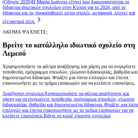
(Οδηγός 2026)
Η Μαρία Ιωάννου εξηγεί πώς διαμορφώνονται τα
δίδακτρα ιδιωτικών σχολείων στην Κύπρο για το 2026, από τα
δίδακτρα και τις προκαταβολές μέχρι στολές, μεταφορά, λέσχες και
εξεταστικά τέλη.
ΑΚΟΜΑ ΨΑΧΝΕΤΕ;
Βρείτε το κατάλληλο ιδιωτικό σχολείο στη
Λεμεσό
Χρησιμοποιήστε τα φίλτρα αναζήτησης και χάρτη για να συγκρίνετε
τοποθεσία, πρόγραμμα σπουδών, γλώσσα διδασκαλίας, βαθμίδα και
δημοσιευμένα δίδακτρα. Φτιάξτε μια λίστα επιλογών και έπειτα
επικοινωνήστε με το τμήμα εισαγωγών για να κλείσετε επισκέψεις.
Αναζήτηση σχολείων
Χρησιμοποιήστε τα φίλτρα αναζήτησης και
χάρτη για να συγκρίνετε τοποθεσία, πρόγραμμα σπουδών, γλώσσα
διδασκαλίας, βαθμίδα και δημοσιευμένα δίδακτρα. Φτιάξτε μια λίστ
επιλογών και έπειτα επικοινωνήστε με το τμήμα εισαγωγών για να
κλείσετε επισκέψεις.
Κάντε το κουίζ εύρεσης σχολείων