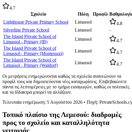
4.7
Σχολείο
Πόλη
Προφίλ
Βαθμολογί
Lighthouse Private Primary School
Limassol
4.8
Silverline Private School
Limassol
-
The Island Private School of
Limassol
4.7
Limassol - Primary (IB)
The Island Private School of
Limassol
4.7
Limassol - Primary (Montessori)
The Island Private School of
Limassol
4.7
Limassol - Primary (Waldorf)
Οι μετρήσεις ενημερώνονται καθώς τα σχολεία ανανεώνουν τα
προφίλ τους και δημοσιεύονται νέες καταχωρίσεις. Επιβεβαιώνετε
πάντα τις λεπτομέρειες με το τμήμα εισαγωγών, καθώς οι πολιτικές
και τα δίδακτρα μπορεί να αλλάξουν.
Τελευταία ενημέρωση: 5 Αυγούστου 2026 • Πηγή: PrivateSchools.c
Τοπικό πλαίσιο της Λεμεσού: διαδρομές
προς το σχολείο και καταλληλότητα
γειτονιάς