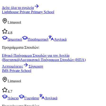
Δείτε όλα τα σχολεία
Lighthouse Private Primary School
Limassol
4.8
Δημοτικό
Προδημοτική
Αγγλικά
Προγράμματα Σπουδών:
Εθνικό Πρόγραμμα Σπουδών για την Αγγλία
(Βρετανικά)
Αμερικανικό Πρόγραμμα Σπουδών (ΗΠΑ)
Λεπτομέρειες
Σύγκριση
IMS Private School
Limassol
4.7
Λύκειο
Γυμνάσιο
Αγγλικά