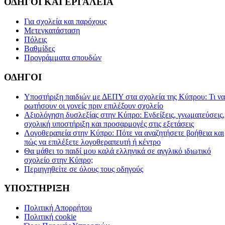
ΟΔΗΓΟΙ ΚΑΙ ΕΡΓΑΛΕΙΑ
Για σχολεία και παρόχους
Μετεγκατάσταση
Πόλεις
Βαθμίδες
Προγράμματα σπουδών
ΟΔΗΓΟΙ
Υποστήριξη παιδιών με ΔΕΠΥ στα σχολεία της Κύπρου: Τι να
ρωτήσουν οι γονείς πριν επιλέξουν σχολείο
Αξιολόγηση δυσλεξίας στην Κύπρο: Ενδείξεις, γνωματεύσεις,
σχολική υποστήριξη και προσαρμογές στις εξετάσεις
Λογοθεραπεία στην Κύπρο: Πότε να αναζητήσετε βοήθεια και
πώς να επιλέξετε λογοθεραπευτή ή κέντρο
Θα μάθει το παιδί μου καλά ελληνικά σε αγγλικό ιδιωτικό
σχολείο στην Κύπρο;
Περιηγηθείτε σε όλους τους οδηγούς
ΥΠΟΣΤΗΡΙΞΗ
Πολιτική Απορρήτου
Πολιτική cookie