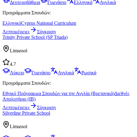
Δευτεροβάθμια
Γυμνάσιο
Ελληνικά
Αγγλικά
Προγράμματα Σπουδών:
Ελληνικό
Cyprus National Curriculum
Λεπτομέρειες
Σύγκριση
Trinity Private School (SP Triada)
Limassol
4.7
Λύκειο
Γυμνάσιο
Αγγλικά
Ρωσικά
Προγράμματα Σπουδών:
Εθνικό Πρόγραμμα Σπουδών για την Αγγλία (Βρετανικά)
Διεθνές
Απολυτήριο (IB)
Λεπτομέρειες
Σύγκριση
Silverline Private School
Limassol