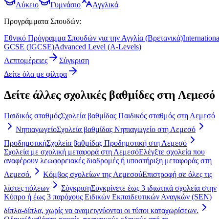
Λύκειο
Γυμνάσιο
Αγγλικά
Προγράμματα Σπουδών:
Εθνικό Πρόγραμμα Σπουδών για την Αγγλία (Βρετανικά)
Internationa
GCSE (IGCSE)
Advanced Level (A-Levels)
Λεπτομέρειες
Σύγκριση
Δείτε όλα με φίλτρα
Δείτε άλλες σχολικές βαθμίδες στη Λεμεσό
Παιδικός σταθμός
Σχολεία βαθμίδας Παιδικός σταθμός στη Λεμεσό
Νηπιαγωγείο
Σχολεία βαθμίδας Νηπιαγωγείο στη Λεμεσό
Προδημοτική
Σχολεία βαθμίδας Προδημοτική στη Λεμεσό
Σχολεία με σχολική μεταφορά στη Λεμεσό
Ελέγξτε σχολεία που
αναφέρουν λεωφορειακές διαδρομές ή υποστήριξη μεταφοράς στη
Λεμεσό.
Κόμβος σχολείων της Λεμεσού
Επιστροφή σε όλες τις
λίστες πόλεων
Σύγκριση
Συγκρίνετε έως 3 ιδιωτικά σχολεία στην
Κύπρο ή έως 3 παρόχους Ειδικών Εκπαιδευτικών Αναγκών (SEN)
δίπλα-δίπλα, χωρίς να αναμειγνύονται οι τύποι καταχωρίσεων.