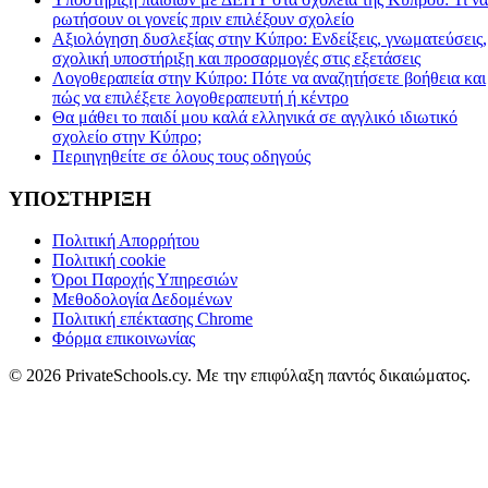
ρωτήσουν οι γονείς πριν επιλέξουν σχολείο
Αξιολόγηση δυσλεξίας στην Κύπρο: Ενδείξεις, γνωματεύσεις,
σχολική υποστήριξη και προσαρμογές στις εξετάσεις
Λογοθεραπεία στην Κύπρο: Πότε να αναζητήσετε βοήθεια και
πώς να επιλέξετε λογοθεραπευτή ή κέντρο
Θα μάθει το παιδί μου καλά ελληνικά σε αγγλικό ιδιωτικό
σχολείο στην Κύπρο;
Περιηγηθείτε σε όλους τους οδηγούς
ΥΠΟΣΤΗΡΙΞΗ
Πολιτική Απορρήτου
Πολιτική cookie
Όροι Παροχής Υπηρεσιών
Μεθοδολογία Δεδομένων
Πολιτική επέκτασης Chrome
Φόρμα επικοινωνίας
© 2026 PrivateSchools.cy. Με την επιφύλαξη παντός δικαιώματος.