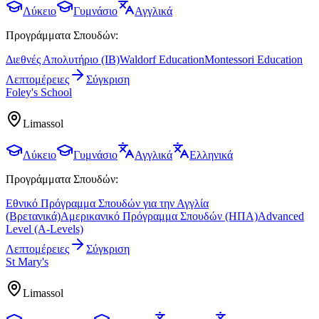
Λύκειο
Γυμνάσιο
Αγγλικά
Προγράμματα Σπουδών:
Διεθνές Απολυτήριο (IB)
Waldorf Education
Montessori Education
Λεπτομέρειες
Σύγκριση
Foley's School
Limassol
Λύκειο
Γυμνάσιο
Αγγλικά
Ελληνικά
Προγράμματα Σπουδών:
Εθνικό Πρόγραμμα Σπουδών για την Αγγλία
(Βρετανικά)
Αμερικανικό Πρόγραμμα Σπουδών (ΗΠΑ)
Advanced
Level (A-Levels)
Λεπτομέρειες
Σύγκριση
St Mary's
Limassol