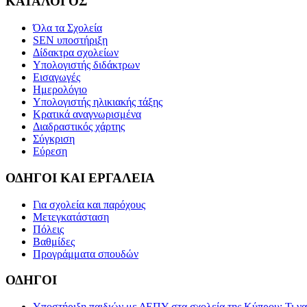
ΚΑΤΑΛΟΓΟΣ
Όλα τα Σχολεία
SEN υποστήριξη
Δίδακτρα σχολείων
Υπολογιστής διδάκτρων
Εισαγωγές
Ημερολόγιο
Υπολογιστής ηλικιακής τάξης
Κρατικά αναγνωρισμένα
Διαδραστικός χάρτης
Σύγκριση
Εύρεση
ΟΔΗΓΟΙ ΚΑΙ ΕΡΓΑΛΕΙΑ
Για σχολεία και παρόχους
Μετεγκατάσταση
Πόλεις
Βαθμίδες
Προγράμματα σπουδών
ΟΔΗΓΟΙ
Υποστήριξη παιδιών με ΔΕΠΥ στα σχολεία της Κύπρου: Τι να