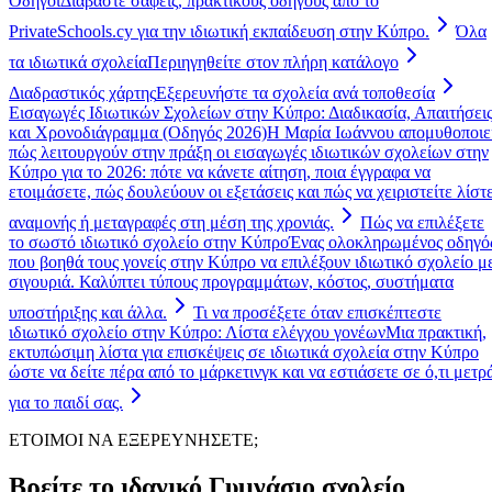
Οδηγοί
Διαβάστε σαφείς, πρακτικούς οδηγούς από το
PrivateSchools.cy για την ιδιωτική εκπαίδευση στην Κύπρο.
Όλα
τα ιδιωτικά σχολεία
Περιηγηθείτε στον πλήρη κατάλογο
Διαδραστικός χάρτης
Εξερευνήστε τα σχολεία ανά τοποθεσία
Εισαγωγές Ιδιωτικών Σχολείων στην Κύπρο: Διαδικασία, Απαιτήσει
και Χρονοδιάγραμμα (Οδηγός 2026)
Η Μαρία Ιωάννου απομυθοποιε
πώς λειτουργούν στην πράξη οι εισαγωγές ιδιωτικών σχολείων στην
Κύπρο για το 2026: πότε να κάνετε αίτηση, ποια έγγραφα να
ετοιμάσετε, πώς δουλεύουν οι εξετάσεις και πώς να χειριστείτε λίστ
αναμονής ή μεταγραφές στη μέση της χρονιάς.
Πώς να επιλέξετε
το σωστό ιδιωτικό σχολείο στην Κύπρο
Ένας ολοκληρωμένος οδηγό
που βοηθά τους γονείς στην Κύπρο να επιλέξουν ιδιωτικό σχολείο μ
σιγουριά. Καλύπτει τύπους προγραμμάτων, κόστος, συστήματα
υποστήριξης και άλλα.
Τι να προσέξετε όταν επισκέπτεστε
ιδιωτικό σχολείο στην Κύπρο: Λίστα ελέγχου γονέων
Μια πρακτική,
εκτυπώσιμη λίστα για επισκέψεις σε ιδιωτικά σχολεία στην Κύπρο
ώστε να δείτε πέρα από το μάρκετινγκ και να εστιάσετε σε ό,τι μετρ
για το παιδί σας.
ΕΤΟΙΜΟΙ ΝΑ ΕΞΕΡΕΥΝΗΣΕΤΕ;
Βρείτε το ιδανικό Γυμνάσιο σχολείο