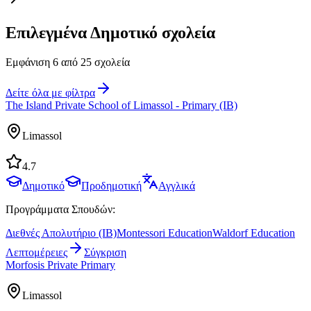
Επιλεγμένα Δημοτικό σχολεία
Εμφάνιση 6 από 25 σχολεία
Δείτε όλα με φίλτρα
The Island Private School of Limassol - Primary (IB)
Limassol
4.7
Δημοτικό
Προδημοτική
Αγγλικά
Προγράμματα Σπουδών:
Διεθνές Απολυτήριο (IB)
Montessori Education
Waldorf Education
Λεπτομέρειες
Σύγκριση
Morfosis Private Primary
Limassol