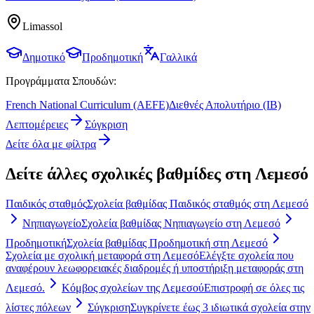
Limassol
Δημοτικό
Προδημοτική
Γαλλικά
Προγράμματα Σπουδών:
French National Curriculum (AEFE)
Διεθνές Απολυτήριο (IB)
Λεπτομέρειες
Σύγκριση
Δείτε όλα με φίλτρα
Δείτε άλλες σχολικές βαθμίδες στη Λεμεσό
Παιδικός σταθμός
Σχολεία βαθμίδας Παιδικός σταθμός στη Λεμεσό
Νηπιαγωγείο
Σχολεία βαθμίδας Νηπιαγωγείο στη Λεμεσό
Προδημοτική
Σχολεία βαθμίδας Προδημοτική στη Λεμεσό
Σχολεία με σχολική μεταφορά στη Λεμεσό
Ελέγξτε σχολεία που
αναφέρουν λεωφορειακές διαδρομές ή υποστήριξη μεταφοράς στη
Λεμεσό.
Κόμβος σχολείων της Λεμεσού
Επιστροφή σε όλες τις
λίστες πόλεων
Σύγκριση
Συγκρίνετε έως 3 ιδιωτικά σχολεία στην