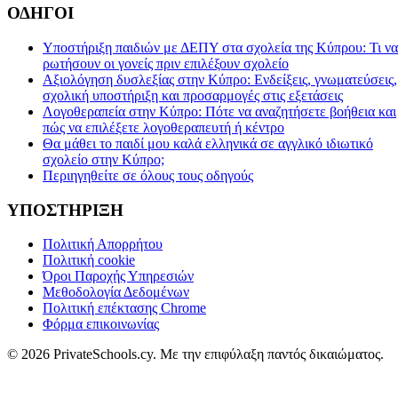
ΟΔΗΓΟΙ
Υποστήριξη παιδιών με ΔΕΠΥ στα σχολεία της Κύπρου: Τι να
ρωτήσουν οι γονείς πριν επιλέξουν σχολείο
Αξιολόγηση δυσλεξίας στην Κύπρο: Ενδείξεις, γνωματεύσεις,
σχολική υποστήριξη και προσαρμογές στις εξετάσεις
Λογοθεραπεία στην Κύπρο: Πότε να αναζητήσετε βοήθεια και
πώς να επιλέξετε λογοθεραπευτή ή κέντρο
Θα μάθει το παιδί μου καλά ελληνικά σε αγγλικό ιδιωτικό
σχολείο στην Κύπρο;
Περιηγηθείτε σε όλους τους οδηγούς
ΥΠΟΣΤΗΡΙΞΗ
Πολιτική Απορρήτου
Πολιτική cookie
Όροι Παροχής Υπηρεσιών
Μεθοδολογία Δεδομένων
Πολιτική επέκτασης Chrome
Φόρμα επικοινωνίας
© 2026 PrivateSchools.cy. Με την επιφύλαξη παντός δικαιώματος.