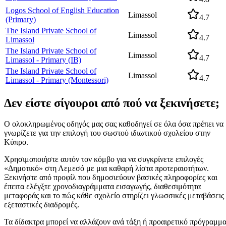
Logos School of English Education
Limassol
4.7
(Primary)
The Island Private School of
Limassol
4.7
Limassol
The Island Private School of
Limassol
4.7
Limassol - Primary (IB)
The Island Private School of
Limassol
4.7
Limassol - Primary (Montessori)
Δεν είστε σίγουροι από πού να ξεκινήσετε;
Ο ολοκληρωμένος οδηγός μας σας καθοδηγεί σε όλα όσα πρέπει να
γνωρίζετε για την επιλογή του σωστού ιδιωτικού σχολείου στην
Κύπρο.
Χρησιμοποιήστε αυτόν τον κόμβο για να συγκρίνετε επιλογές
«Δημοτικό» στη Λεμεσό με μια καθαρή λίστα προτεραιοτήτων.
Ξεκινήστε από προφίλ που δημοσιεύουν βασικές πληροφορίες και
έπειτα ελέγξτε χρονοδιαγράμματα εισαγωγής, διαθεσιμότητα
μεταφοράς και το πώς κάθε σχολείο στηρίζει γλωσσικές μεταβάσεις
εξεταστικές διαδρομές.
Τα δίδακτρα μπορεί να αλλάζουν ανά τάξη ή προαιρετικό πρόγραμμα