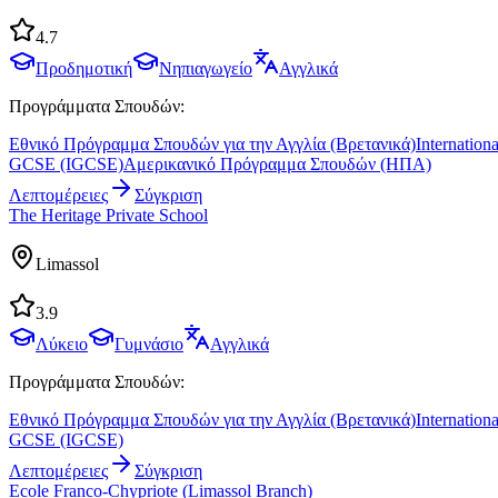
4.7
Προδημοτική
Νηπιαγωγείο
Αγγλικά
Προγράμματα Σπουδών:
Εθνικό Πρόγραμμα Σπουδών για την Αγγλία (Βρετανικά)
Internationa
GCSE (IGCSE)
Αμερικανικό Πρόγραμμα Σπουδών (ΗΠΑ)
Λεπτομέρειες
Σύγκριση
The Heritage Private School
Limassol
3.9
Λύκειο
Γυμνάσιο
Αγγλικά
Προγράμματα Σπουδών:
Εθνικό Πρόγραμμα Σπουδών για την Αγγλία (Βρετανικά)
Internationa
GCSE (IGCSE)
Λεπτομέρειες
Σύγκριση
Ecole Franco-Chypriote (Limassol Branch)