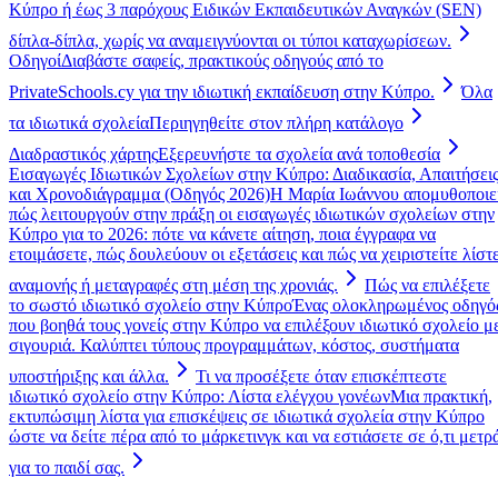
Κύπρο ή έως 3 παρόχους Ειδικών Εκπαιδευτικών Αναγκών (SEN)
δίπλα-δίπλα, χωρίς να αναμειγνύονται οι τύποι καταχωρίσεων.
Οδηγοί
Διαβάστε σαφείς, πρακτικούς οδηγούς από το
PrivateSchools.cy για την ιδιωτική εκπαίδευση στην Κύπρο.
Όλα
τα ιδιωτικά σχολεία
Περιηγηθείτε στον πλήρη κατάλογο
Διαδραστικός χάρτης
Εξερευνήστε τα σχολεία ανά τοποθεσία
Εισαγωγές Ιδιωτικών Σχολείων στην Κύπρο: Διαδικασία, Απαιτήσει
και Χρονοδιάγραμμα (Οδηγός 2026)
Η Μαρία Ιωάννου απομυθοποιε
πώς λειτουργούν στην πράξη οι εισαγωγές ιδιωτικών σχολείων στην
Κύπρο για το 2026: πότε να κάνετε αίτηση, ποια έγγραφα να
ετοιμάσετε, πώς δουλεύουν οι εξετάσεις και πώς να χειριστείτε λίστ
αναμονής ή μεταγραφές στη μέση της χρονιάς.
Πώς να επιλέξετε
το σωστό ιδιωτικό σχολείο στην Κύπρο
Ένας ολοκληρωμένος οδηγό
που βοηθά τους γονείς στην Κύπρο να επιλέξουν ιδιωτικό σχολείο μ
σιγουριά. Καλύπτει τύπους προγραμμάτων, κόστος, συστήματα
υποστήριξης και άλλα.
Τι να προσέξετε όταν επισκέπτεστε
ιδιωτικό σχολείο στην Κύπρο: Λίστα ελέγχου γονέων
Μια πρακτική,
εκτυπώσιμη λίστα για επισκέψεις σε ιδιωτικά σχολεία στην Κύπρο
ώστε να δείτε πέρα από το μάρκετινγκ και να εστιάσετε σε ό,τι μετρ
για το παιδί σας.