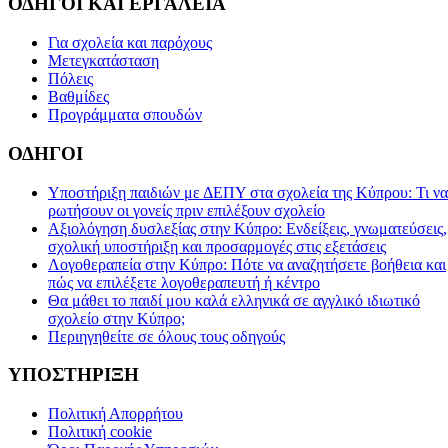
ΟΔΗΓΟΙ ΚΑΙ ΕΡΓΑΛΕΙΑ
Για σχολεία και παρόχους
Μετεγκατάσταση
Πόλεις
Βαθμίδες
Προγράμματα σπουδών
ΟΔΗΓΟΙ
Υποστήριξη παιδιών με ΔΕΠΥ στα σχολεία της Κύπρου: Τι να
ρωτήσουν οι γονείς πριν επιλέξουν σχολείο
Αξιολόγηση δυσλεξίας στην Κύπρο: Ενδείξεις, γνωματεύσεις,
σχολική υποστήριξη και προσαρμογές στις εξετάσεις
Λογοθεραπεία στην Κύπρο: Πότε να αναζητήσετε βοήθεια και
πώς να επιλέξετε λογοθεραπευτή ή κέντρο
Θα μάθει το παιδί μου καλά ελληνικά σε αγγλικό ιδιωτικό
σχολείο στην Κύπρο;
Περιηγηθείτε σε όλους τους οδηγούς
ΥΠΟΣΤΗΡΙΞΗ
Πολιτική Απορρήτου
Πολιτική cookie