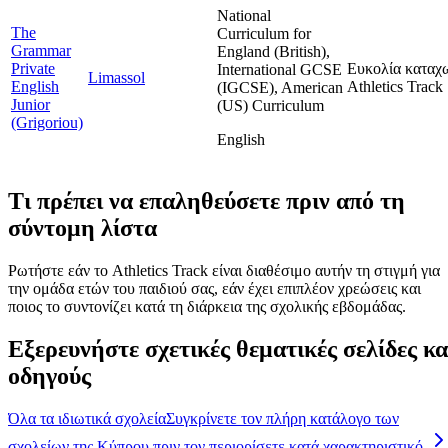
National
The
Curriculum for
Grammar
England (British),
Private
Ευκολία καταχ
International GCSE
Limassol
English
Athletics Track
(IGCSE), American
Junior
(US) Curriculum
(Grigoriou)
English
Τι πρέπει να επαληθεύσετε πριν από τη
σύντομη λίστα
Ρωτήστε εάν το Athletics Track είναι διαθέσιμο αυτήν τη στιγμή για
την ομάδα ετών του παιδιού σας, εάν έχει επιπλέον χρεώσεις και
ποιος το συντονίζει κατά τη διάρκεια της σχολικής εβδομάδας.
Εξερευνήστε σχετικές θεματικές σελίδες κα
οδηγούς
Όλα τα ιδιωτικά σχολεία
Συγκρίνετε τον πλήρη κατάλογο των
σχολείων της Κύπρου πριν τον περιορίσετε κατά χαρακτηριστικό.