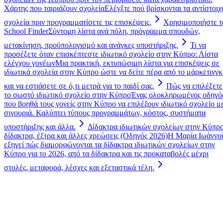
Χάρτης που ταιριάζουν σχολεία
Ελέγξτε πού βρίσκονται τα αντίστοιχ
σχολεία πριν προγραμματίσετε τις επισκέψεις.
Χρησιμοποιήστε τ
School Finder
Σύντομη λίστα ανά πόλη, πρόγραμμα σπουδών,
μετακίνηση, προϋπολογισμό και ανάγκες υποστήριξης.
Τι να
προσέξετε όταν επισκέπτεστε ιδιωτικό σχολείο στην Κύπρο: Λίστα
ελέγχου γονέων
Μια πρακτική, εκτυπώσιμη λίστα για επισκέψεις σε
ιδιωτικά σχολεία στην Κύπρο ώστε να δείτε πέρα από το μάρκετινγκ
και να εστιάσετε σε ό,τι μετρά για το παιδί σας.
Πώς να επιλέξετε
το σωστό ιδιωτικό σχολείο στην Κύπρο
Ένας ολοκληρωμένος οδηγό
που βοηθά τους γονείς στην Κύπρο να επιλέξουν ιδιωτικό σχολείο μ
σιγουριά. Καλύπτει τύπους προγραμμάτων, κόστος, συστήματα
υποστήριξης και άλλα.
Δίδακτρα ιδιωτικών σχολείων στην Κύπρο
δίδακτρα, έξτρα και άλλες χρεώσεις (Οδηγός 2026)
Η Μαρία Ιωάννο
εξηγεί πώς διαμορφώνονται τα δίδακτρα ιδιωτικών σχολείων στην
Κύπρο για το 2026, από τα δίδακτρα και τις προκαταβολές μέχρι
στολές, μεταφορά, λέσχες και εξεταστικά τέλη.