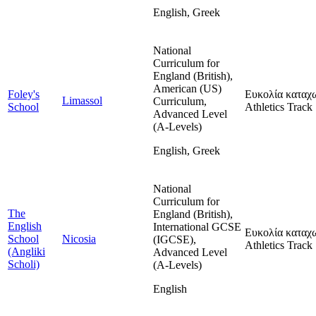
English, Greek
National
Curriculum for
England (British),
American (US)
Foley's
Ευκολία καταχ
Limassol
Curriculum,
School
Athletics Track
Advanced Level
(A-Levels)
English, Greek
National
Curriculum for
The
England (British),
English
International GCSE
Ευκολία καταχ
School
Nicosia
(IGCSE),
Athletics Track
(Angliki
Advanced Level
Scholi)
(A-Levels)
English