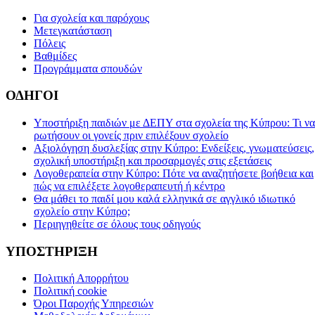
Για σχολεία και παρόχους
Μετεγκατάσταση
Πόλεις
Βαθμίδες
Προγράμματα σπουδών
ΟΔΗΓΟΙ
Υποστήριξη παιδιών με ΔΕΠΥ στα σχολεία της Κύπρου: Τι να
ρωτήσουν οι γονείς πριν επιλέξουν σχολείο
Αξιολόγηση δυσλεξίας στην Κύπρο: Ενδείξεις, γνωματεύσεις,
σχολική υποστήριξη και προσαρμογές στις εξετάσεις
Λογοθεραπεία στην Κύπρο: Πότε να αναζητήσετε βοήθεια και
πώς να επιλέξετε λογοθεραπευτή ή κέντρο
Θα μάθει το παιδί μου καλά ελληνικά σε αγγλικό ιδιωτικό
σχολείο στην Κύπρο;
Περιηγηθείτε σε όλους τους οδηγούς
ΥΠΟΣΤΗΡΙΞΗ
Πολιτική Απορρήτου
Πολιτική cookie
Όροι Παροχής Υπηρεσιών