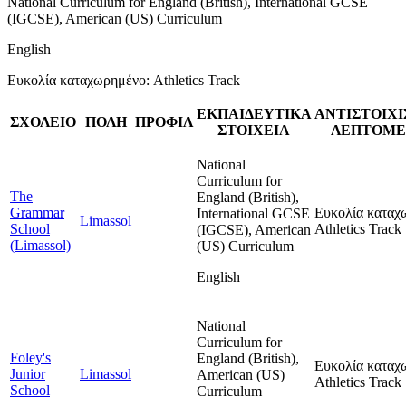
National Curriculum for England (British), International GCSE
(IGCSE), American (US) Curriculum
English
Ευκολία καταχωρημένο: Athletics Track
ΕΚΠΑΙΔΕΥΤΙΚΑ
ΑΝΤΙΣΤΟΙΧ
ΣΧΟΛΕΙΟ
ΠΟΛΗ
ΠΡΟΦΙΛ
ΣΤΟΙΧΕΙΑ
ΛΕΠΤΟΜΕ
National
Curriculum for
The
England (British),
Grammar
Ευκολία καταχ
International GCSE
Limassol
School
Athletics Track
(IGCSE), American
(Limassol)
(US) Curriculum
English
National
Curriculum for
Foley's
England (British),
Ευκολία καταχ
Junior
Limassol
American (US)
Athletics Track
School
Curriculum