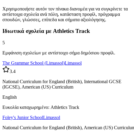
Χρησιμοποιήστε αυτόν τον πίνακα διανομέα για να συγκρίνετε τα
αντίστοιχα σχολεία ανά πόλη, κατάσταση προφίλ, πρόγραμμα
σπουδών, γλώσσες, επίπεδα και σήματα αξιολόγησης.
Ιδιωτικά σχολεία με Athletics Track
5
Εμφάνιση σχολείων με αντίστοιχο σήμα δημόσιου προφίλ.
The Grammar School (Limassol)
Limassol
3.4
National Curriculum for England (British), International GCSE
(IGCSE), American (US) Curriculum
English
Ευκολία καταχωρημένο: Athletics Track
Foley's Junior School
Limassol
National Curriculum for England (British), American (US) Curriculu