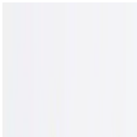
Άνοιγμα μενού
Σχολεία
SEN Υποστήριξη
Εξερεύνηση
Οδηγοί και εργα
Ελληνικά