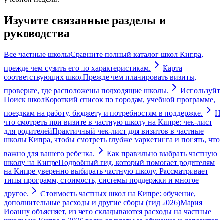
Изучите связанные разделы и
руководства
Все частные школы
Сравните полный каталог школ Кипра,
прежде чем сузить его по характеристикам.
Карта
соответствующих школ
Прежде чем планировать визиты,
проверьте, где расположены подходящие школы.
Используйт
Поиск школ
Короткий список по городам, учебной программе,
поездкам на работу, бюджету и потребностям в поддержке.
Н
что смотреть при визите в частную школу на Кипре: чек-лист
для родителей
Практичный чек-лист для визитов в частные
школы Кипра, чтобы смотреть глубже маркетинга и понять, что
важно для вашего ребенка.
Как правильно выбрать частную
школу на Кипре
Подробный гид, который помогает родителям
на Кипре уверенно выбирать частную школу. Рассматривает
типы программ, стоимость, системы поддержки и многое
другое.
Стоимость частных школ на Кипре: обучение,
дополнительные расходы и другие сборы (гид 2026)
Мария
Иоанну объясняет, из чего складываются расходы на частные