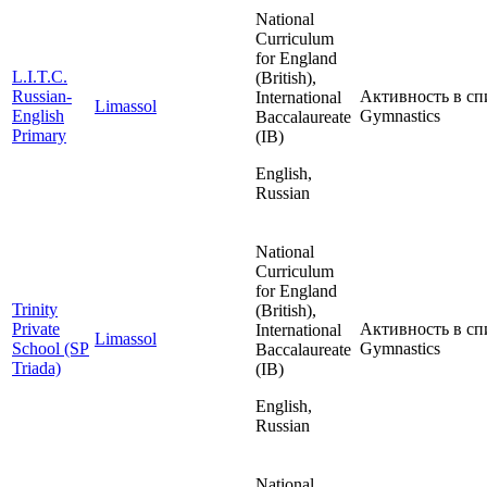
National
Curriculum
for England
L.I.T.C.
(British),
Russian-
Активность в сп
International
Limassol
English
Gymnastics
Baccalaureate
Primary
(IB)
English,
Russian
National
Curriculum
for England
Trinity
(British),
Private
Активность в сп
International
Limassol
School (SP
Gymnastics
Baccalaureate
Triada)
(IB)
English,
Russian
National