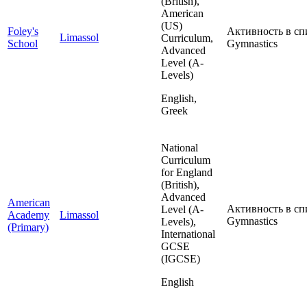
(British),
American
(US)
Foley's
Активность в сп
Limassol
Curriculum,
School
Gymnastics
Advanced
Level (A-
Levels)
English,
Greek
National
Curriculum
for England
(British),
Advanced
American
Активность в сп
Level (A-
Academy
Limassol
Gymnastics
Levels),
(Primary)
International
GCSE
(IGCSE)
English