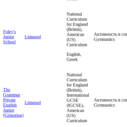
National
Curriculum
for England
(British),
Foley's
Активность в сп
American
Junior
Limassol
Gymnastics
(US)
School
Curriculum
English,
Greek
National
Curriculum
for England
The
(British),
Grammar
International
Private
Активность в сп
GCSE
Limassol
English
Gymnastics
(IGCSE),
Junior
American
(Grigoriou)
(US)
Curriculum