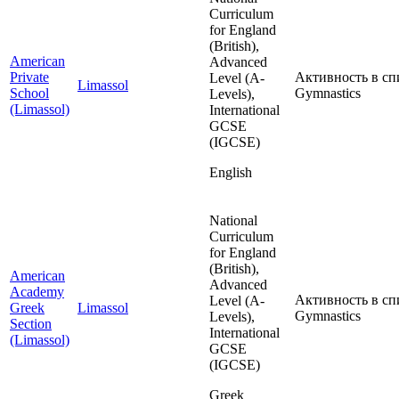
Curriculum
for England
(British),
American
Advanced
Private
Активность в сп
Level (A-
Limassol
School
Gymnastics
Levels),
(Limassol)
International
GCSE
(IGCSE)
English
National
Curriculum
for England
(British),
American
Advanced
Academy
Активность в сп
Level (A-
Greek
Limassol
Gymnastics
Levels),
Section
International
(Limassol)
GCSE
(IGCSE)
Greek