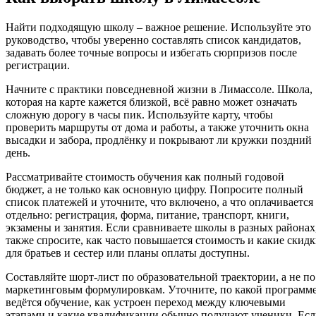
Найти подходящую школу – важное решение. Используйте это
руководство, чтобы уверенно составлять список кандидатов,
задавать более точные вопросы и избегать сюрпризов после
регистрации.
Начните с практики повседневной жизни в Лимассоле. Школа,
которая на карте кажется близкой, всё равно может означать
сложную дорогу в часы пик. Используйте карту, чтобы
проверить маршруты от дома и работы, а также уточнить окна
высадки и забора, продлёнку и покрывают ли кружки поздний
день.
Рассматривайте стоимость обучения как полный годовой
бюджет, а не только как основную цифру. Попросите полный
список платежей и уточните, что включено, а что оплачивается
отдельно: регистрация, форма, питание, транспорт, книги,
экзамены и занятия. Если сравниваете школы в разных районах
также спросите, как часто повышается стоимость и какие скид
для братьев и сестер или планы оплаты доступны.
Составляйте шорт-лист по образовательной траектории, а не по
маркетинговым формулировкам. Уточните, по какой программ
ведётся обучение, как устроен переход между ключевыми
этапами и какие квалификации обычно получают ученики. Ес