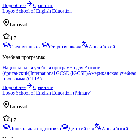
Подробнее
Сравнить
Logos School of English Education
Limassol
4.7
Средняя школа
Старшая школа
Английский
Учебная программа:
Национальная учебная программа для Англии
(британский)
International GCSE (IGCSE)
Американская учебная
программа (США)
Подробнее
Сравнить
Logos School of English Education (Primary)
Limassol
4.7
Дошкольная подготовка
Детский сад
Английский