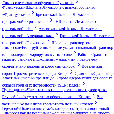
Лимассоле с языком обучения «Русский»
Французский
Школы в Лимассоле с языком обучения
«Французский»
Британская
Школы в Лимассоле с
программой «Британская»
IB
Школы в Лимассоле с
программой «IB»
Американская
Школы в Лимассоле с
программой «Американская»
Греческая
Школы в Лимассоле 
программой «Греческая»
Школы с транспортом в
Лимассоле
Фильтруйте школы, где указаны школьный транспор
или поддержка маршрутов в Лимассоле
Районы
Сравните
гиды по районам и школьным маршрутам, прежде чем
окончательно закрепить короткий список.
Все центры
города
Просмотрите все города Кипра
Сравнение
Сравните д
3 частных школ Кипра или до 3 провайдеров услуг для особых
образовательных потребностей (SEN) рядом.
Путеводители
Читайте понятные практические руководства
PrivateSchools.cy о частном образовании на Кипре.
Все
частные школы Кипра
Просмотреть полный каталог
Гермасойя
Полезно для семей, которые смотрят на восточный
Лимассол как на реальный ежедневный маршрут, а не просто