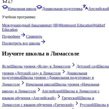
4.7
Начальная школа
Дошкольная подготовка
Английски
Учебная программа:
Международный бакалавриат (IB)
Montessori Education
Waldorf
Education
Подробнее
Сравнить
Посмотреть все школы
Изучите школы в Лимассоле
Ясли
Школы уровня «Ясли» в Лимассоле
Детский сад
Школы
уровня «Детский сад» в Лимассоле
Дошкольная
подготовка
Школы уровня «Дошкольная подготовка» в
Лимассоле
Начальная школа
Школы уровня «Начальная
школа» в Лимассоле
Английский
Школы в Лимассоле с
языком обучения «Английский»
Греческий
Школы в
Лимассоле с языком обучения «Греческий»
Русский
Школы в