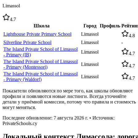
Limassol
4.7
Школа
Город
Профиль
Рейтин
Lighthouse Private Primary School
Limassol
4.8
Silverline Private School
Limassol
-
The Island Private School of Limassol
Limassol
4.7
- Primary (IB)
The Island Private School of Limassol
Limassol
4.7
- Primary (Montessori)
The Island Private School of Limassol
Limassol
4.7
- Primary (Waldorf)
Показатели обновляются по мере того, как школы обновляют
профили и появляются новые листинги. Всегда уточняйте
детали у приёмной комиссии, потому что правила и стоимость
могут меняться.
Последнее обновление: 7 августа 2026 г. • Источник:
PrivateSchools.cy
Локальный контекст Лимассола: дорог