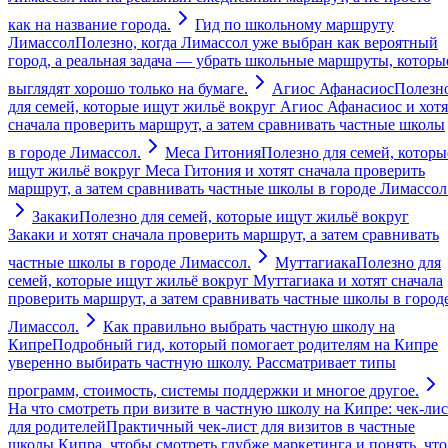
как на название города.
Гид по школьному маршруту
Лимассол
Полезно, когда Лимассол уже выбран как вероятный
город, а реальная задача — убрать школьные маршруты, которы
выглядят хорошо только на бумаге.
Агиос Афанасиос
Полезн
для семей, которые ищут жильё вокруг Агиос Афанасиос и хотя
сначала проверить маршрут, а затем сравнивать частные школы
в городе Лимассол.
Меса Гитония
Полезно для семей, которы
ищут жильё вокруг Меса Гитония и хотят сначала проверить
маршрут, а затем сравнивать частные школы в городе Лимассол
Закаки
Полезно для семей, которые ищут жильё вокруг
Закаки и хотят сначала проверить маршрут, а затем сравнивать
частные школы в городе Лимассол.
Муттагиака
Полезно для
семей, которые ищут жильё вокруг Муттагиака и хотят сначала
проверить маршрут, а затем сравнивать частные школы в город
Лимассол.
Как правильно выбрать частную школу на
Кипре
Подробный гид, который помогает родителям на Кипре
уверенно выбирать частную школу. Рассматривает типы
программ, стоимость, системы поддержки и многое другое.
На что смотреть при визите в частную школу на Кипре: чек-лис
для родителей
Практичный чек-лист для визитов в частные
школы Кипра, чтобы смотреть глубже маркетинга и понять, что