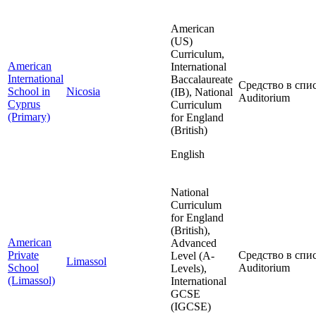
American
(US)
Curriculum,
American
International
International
Baccalaureate
Средство в спис
School in
Nicosia
(IB), National
Auditorium
Cyprus
Curriculum
(Primary)
for England
(British)
English
National
Curriculum
for England
(British),
American
Advanced
Private
Средство в спис
Level (A-
Limassol
School
Auditorium
Levels),
(Limassol)
International
GCSE
(IGCSE)