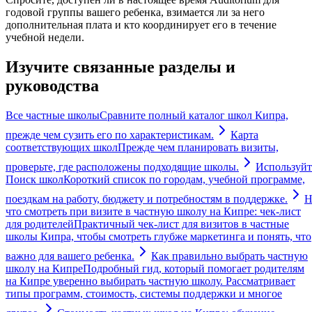
годовой группы вашего ребенка, взимается ли за него
дополнительная плата и кто координирует его в течение
учебной недели.
Изучите связанные разделы и
руководства
Все частные школы
Сравните полный каталог школ Кипра,
прежде чем сузить его по характеристикам.
Карта
соответствующих школ
Прежде чем планировать визиты,
проверьте, где расположены подходящие школы.
Используйт
Поиск школ
Короткий список по городам, учебной программе,
поездкам на работу, бюджету и потребностям в поддержке.
Н
что смотреть при визите в частную школу на Кипре: чек-лист
для родителей
Практичный чек-лист для визитов в частные
школы Кипра, чтобы смотреть глубже маркетинга и понять, что
важно для вашего ребенка.
Как правильно выбрать частную
школу на Кипре
Подробный гид, который помогает родителям
на Кипре уверенно выбирать частную школу. Рассматривает
типы программ, стоимость, системы поддержки и многое