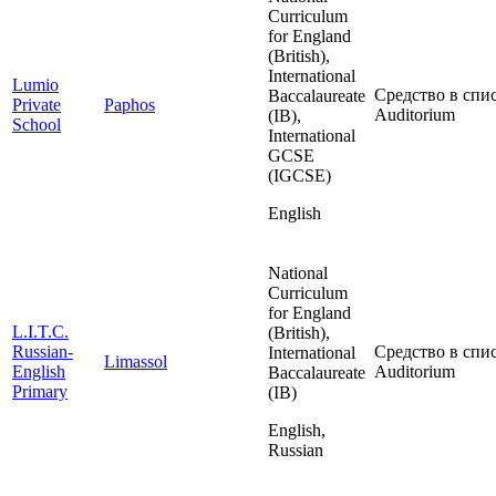
Curriculum
for England
(British),
International
Lumio
Средство в спис
Baccalaureate
Private
Paphos
Auditorium
(IB),
School
International
GCSE
(IGCSE)
English
National
Curriculum
for England
L.I.T.C.
(British),
Russian-
Средство в спис
International
Limassol
English
Auditorium
Baccalaureate
Primary
(IB)
English,
Russian