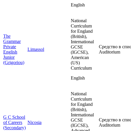
English
National
Curriculum
for England
The
(British),
Grammar
International
Private
Средство в спис
GCSE
Limassol
English
Auditorium
(IGCSE),
Junior
American
(Grigoriou)
(US)
Curriculum
English
National
Curriculum
for England
(British),
International
G C School
Средство в спис
GCSE
of Careers
Nicosia
Auditorium
(IGCSE),
(Secondary)
Advanced