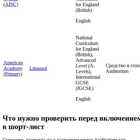
(AISC)
for England
(British)
English
National
Curriculum
for England
(British),
Advanced
American
Средство в спис
Level (A-
Academy
Limassol
Auditorium
Levels),
(Primary)
International
GCSE
(IGCSE)
English
Что нужно проверить перед включение
в шорт-лист
Спросите, доступен ли в настоящее время Auditorium для