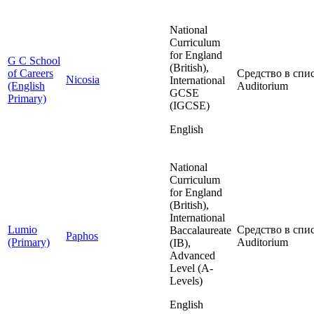
National
Curriculum
for England
G C School
(British),
of Careers
Средство в спис
Nicosia
International
(English
Auditorium
GCSE
Primary)
(IGCSE)
English
National
Curriculum
for England
(British),
International
Lumio
Средство в спис
Baccalaureate
Paphos
(Primary)
Auditorium
(IB),
Advanced
Level (A-
Levels)
English