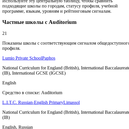
Используйте эту центральную таблицу, чтобы сравнить
подходящие школы по городам, статусу профиля, учебной
программе, языкам, уровням и рейтинговым сигналам.
Частные школы с Auditorium
21
Показаны школы с соответствующим сигналом общедоступног
профиля.
Lumio Private School
Paphos
National Curriculum for England (British), International Baccalaureat
(IB), International GCSE (IGCSE)
English
Средство в списке: Auditorium
L.I.T.C. Russian-English Primary
Limassol
National Curriculum for England (British), International Baccalaureat
(IB)
English, Russian