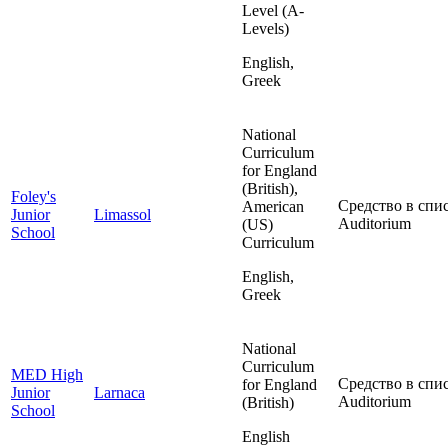
Level (A-
Levels)
English,
Greek
National
Curriculum
for England
(British),
Foley's
Средство в спис
American
Junior
Limassol
Auditorium
(US)
School
Curriculum
English,
Greek
National
Curriculum
MED High
Средство в спис
for England
Junior
Larnaca
Auditorium
(British)
School
English