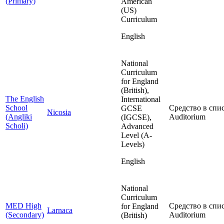
(Primary)
American
(US)
Curriculum
English
National
Curriculum
for England
(British),
The English
International
School
Средство в спис
GCSE
Nicosia
(Angliki
Auditorium
(IGCSE),
Scholi)
Advanced
Level (A-
Levels)
English
National
Curriculum
MED High
Средство в спис
for England
Larnaca
(Secondary)
Auditorium
(British)