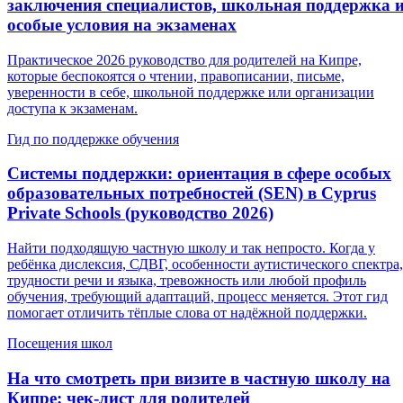
заключения специалистов, школьная поддержка 
особые условия на экзаменах
Практическое 2026 руководство для родителей на Кипре,
которые беспокоятся о чтении, правописании, письме,
уверенности в себе, школьной поддержке или организации
доступа к экзаменам.
Гид по поддержке обучения
Системы поддержки: ориентация в сфере особых
образовательных потребностей (SEN) в Cyprus
Private Schools (руководство 2026)
Найти подходящую частную школу и так непросто. Когда у
ребёнка дислексия, СДВГ, особенности аутистического спектра,
трудности речи и языка, тревожность или любой профиль
обучения, требующий адаптаций, процесс меняется. Этот гид
помогает отличить тёплые слова от надёжной поддержки.
Посещения школ
На что смотреть при визите в частную школу на
Кипре: чек-лист для родителей