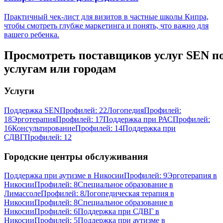
Практичный чек-лист для визитов в частные школы Кипра,
чтобы смотреть глубже маркетинга и понять, что важно для
вашего ребенка.
Просмотреть поставщиков услуг SEN п
услугам или городам
Услуги
Поддержка SEN
Профилей: 22
Логопедия
Профилей:
18
Эрготерапия
Профилей: 17
Поддержка при РАС
Профилей:
16
Консультирование
Профилей: 14
Поддержка при
СДВГ
Профилей: 12
Городские центры обслуживания
Поддержка при аутизме в Никосии
Профилей: 9
Эрготерапия в
Никосии
Профилей: 8
Специальное образование в
Лимассоле
Профилей: 8
Логопедическая терапия в
Никосии
Профилей: 8
Специальное образование в
Никосии
Профилей: 6
Поддержка при СДВГ в
Никосии
Профилей: 5
Поддержка при аутизме в