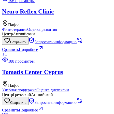
196 просмотры
Neuro Reflex Clinic
Пафос
Физиотерапия
Оценка развития
Центр
Английский
Запросить информацию
Сохранить
Сравнить
Подробнее
TC
188 просмотры
Tomatis Center Cyprus
Пафос
Учебная поддержка
Оценка дислексии
Центр
Греческий
Английский
Запросить информацию
Сохранить
Сравнить
Подробнее