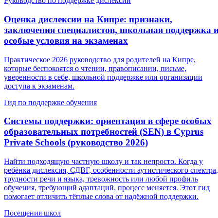
Руководство по поддержке дислексии
Оценка дислексии на Кипре: признаки,
заключения специалистов, школьная поддержка 
особые условия на экзаменах
Практическое 2026 руководство для родителей на Кипре,
которые беспокоятся о чтении, правописании, письме,
уверенности в себе, школьной поддержке или организации
доступа к экзаменам.
Гид по поддержке обучения
Системы поддержки: ориентация в сфере особых
образовательных потребностей (SEN) в Cyprus
Private Schools (руководство 2026)
Найти подходящую частную школу и так непросто. Когда у
ребёнка дислексия, СДВГ, особенности аутистического спектра,
трудности речи и языка, тревожность или любой профиль
обучения, требующий адаптаций, процесс меняется. Этот гид
помогает отличить тёплые слова от надёжной поддержки.
Посещения школ