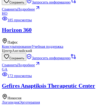
Запросить информацию
Сохранить
Сравнить
Подробнее
HO
185 просмотры
Horizon 360
Пафос
Консультирование
Учебная поддержка
Центр
Английский
Запросить информацию
Сохранить
Сравнить
Подробнее
GA
172 просмотры
Gefires Anaptiksis Therapeutic Center
Никосия
Логопедия
Эрготерапия