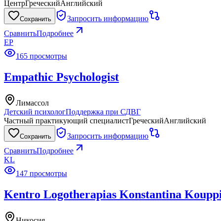
Центр
Греческий
Английский
Запросить информацию
Сохранить
Сравнить
Подробнее
EP
165 просмотры
Empathic Psychologist
Лимассол
Детский психолог
Поддержка при СДВГ
Частный практикующий специалист
Греческий
Английский
Запросить информацию
Сохранить
Сравнить
Подробнее
KL
147 просмотры
Kentro Logotherapias Konstantina Koupp
Никосия