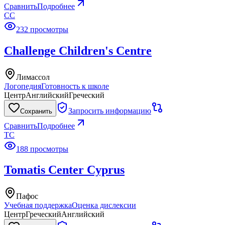
Сравнить
Подробнее
CC
232 просмотры
Challenge Children's Centre
Лимассол
Логопедия
Готовность к школе
Центр
Английский
Греческий
Запросить информацию
Сохранить
Сравнить
Подробнее
TC
188 просмотры
Tomatis Center Cyprus
Пафос
Учебная поддержка
Оценка дислексии
Центр
Греческий
Английский