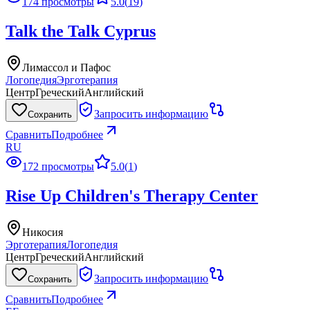
174 просмотры
5.0
(
19
)
Talk the Talk Cyprus
Лимассол и Пафос
Логопедия
Эрготерапия
Центр
Греческий
Английский
Запросить информацию
Сохранить
Сравнить
Подробнее
RU
172 просмотры
5.0
(
1
)
Rise Up Children's Therapy Center
Никосия
Эрготерапия
Логопедия
Центр
Греческий
Английский
Запросить информацию
Сохранить
Сравнить
Подробнее