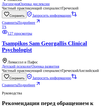
Логопедия
Оценка дислексии
Частный практикующий специалист
Греческий
Запросить информацию
Сохранить
Сравнить
Подробнее
TS
127 просмотры
Tsampikos Sam Georgallis Clinical
Psychologist
Лимассол и Пафос
Детский психолог
Оценка развития
Частный практикующий специалист
Греческий
Английский
Запросить информацию
Сохранить
Сравнить
Подробнее
Руководства
Рекомендации перед обращением к