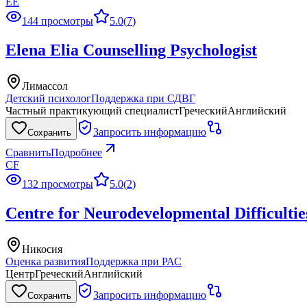
EE
144 просмотры
5.0
(
7
)
Elena Elia Counselling Psychologist
Лимассол
Детский психолог
Поддержка при СДВГ
Частный практикующий специалист
Греческий
Английский
Запросить информацию
Сохранить
Сравнить
Подробнее
CF
132 просмотры
5.0
(
2
)
Centre for Neurodevelopmental Difficultie
Никосия
Оценка развития
Поддержка при РАС
Центр
Греческий
Английский
Запросить информацию
Сохранить