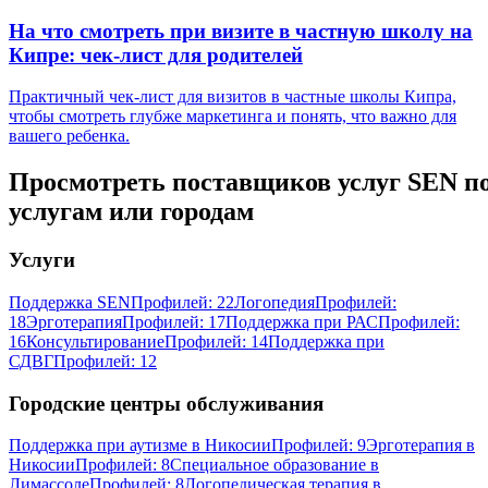
На что смотреть при визите в частную школу на
Кипре: чек-лист для родителей
Практичный чек-лист для визитов в частные школы Кипра,
чтобы смотреть глубже маркетинга и понять, что важно для
вашего ребенка.
Просмотреть поставщиков услуг SEN п
услугам или городам
Услуги
Поддержка SEN
Профилей: 22
Логопедия
Профилей:
18
Эрготерапия
Профилей: 17
Поддержка при РАС
Профилей:
16
Консультирование
Профилей: 14
Поддержка при
СДВГ
Профилей: 12
Городские центры обслуживания
Поддержка при аутизме в Никосии
Профилей: 9
Эрготерапия в
Никосии
Профилей: 8
Специальное образование в
Лимассоле
Профилей: 8
Логопедическая терапия в