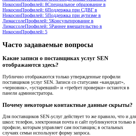
Никосии
Профилей: 8
Специальное образование в
Никосии
Профилей: 6
Поддержка при СДВГ в
Никосии
Профилей: 5
Поддержка при аутизме в
Лимассоле
Профилей: 5
Консультирование в
Лимассоле
Профилей: 5
Раннее вмешательство в
Никосии
Профилей: 5
Часто задаваемые вопросы
Какие записи о поставщиках услуг SEN
отображаются здесь?
Публично отображаются только утвержденные профили
поставщиков услуг SEN. Записи со статусами «кандидат»,
«черновик», «устаревший» и «требует проверки» остаются в
панели администратора.
Почему некоторые контактные данные скрыты?
Для поставщиков SEN-услуг действует то же правило, что и дл
школ: телефон, электронная почта и сайт публикуются только в
профиле, которым управляет сам поставщик; в остальных
случаях семьи используют форму запроса.