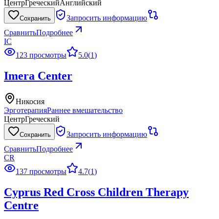
Центр
Греческий
Английский
Запросить информацию
Сохранить
Сравнить
Подробнее
IC
123 просмотры
5.0
(
1
)
Imera Center
Никосия
Эрготерапия
Раннее вмешательство
Центр
Греческий
Запросить информацию
Сохранить
Сравнить
Подробнее
CR
137 просмотры
4.7
(
1
)
Cyprus Red Cross Children Therapy
Centre