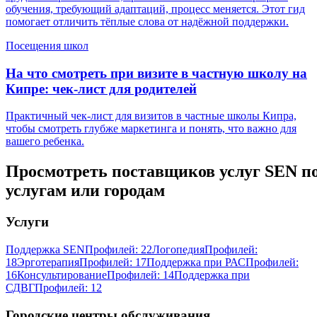
обучения, требующий адаптаций, процесс меняется. Этот гид
помогает отличить тёплые слова от надёжной поддержки.
Посещения школ
На что смотреть при визите в частную школу на
Кипре: чек-лист для родителей
Практичный чек-лист для визитов в частные школы Кипра,
чтобы смотреть глубже маркетинга и понять, что важно для
вашего ребенка.
Просмотреть поставщиков услуг SEN п
услугам или городам
Услуги
Поддержка SEN
Профилей: 22
Логопедия
Профилей:
18
Эрготерапия
Профилей: 17
Поддержка при РАС
Профилей:
16
Консультирование
Профилей: 14
Поддержка при
СДВГ
Профилей: 12
Городские центры обслуживания