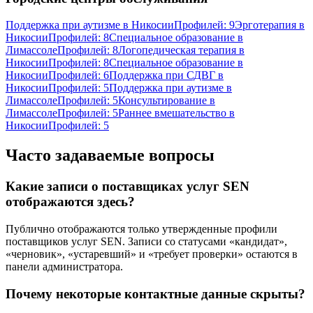
Поддержка при аутизме в Никосии
Профилей: 9
Эрготерапия в
Никосии
Профилей: 8
Специальное образование в
Лимассоле
Профилей: 8
Логопедическая терапия в
Никосии
Профилей: 8
Специальное образование в
Никосии
Профилей: 6
Поддержка при СДВГ в
Никосии
Профилей: 5
Поддержка при аутизме в
Лимассоле
Профилей: 5
Консультирование в
Лимассоле
Профилей: 5
Раннее вмешательство в
Никосии
Профилей: 5
Часто задаваемые вопросы
Какие записи о поставщиках услуг SEN
отображаются здесь?
Публично отображаются только утвержденные профили
поставщиков услуг SEN. Записи со статусами «кандидат»,
«черновик», «устаревший» и «требует проверки» остаются в
панели администратора.
Почему некоторые контактные данные скрыты?