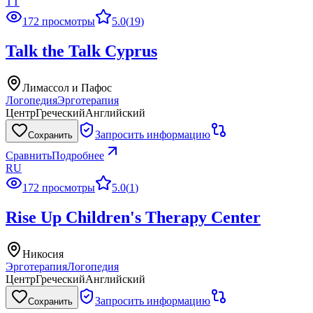
TT
172 просмотры
5.0
(
19
)
Talk the Talk Cyprus
Лимассол и Пафос
Логопедия
Эрготерапия
Центр
Греческий
Английский
Запросить информацию
Сохранить
Сравнить
Подробнее
RU
172 просмотры
5.0
(
1
)
Rise Up Children's Therapy Center
Никосия
Эрготерапия
Логопедия
Центр
Греческий
Английский
Запросить информацию
Сохранить