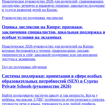
Практическое руководство 2026 для родителей, сравнивающих
логопедию, речевую и языковую терапию, школьную поддержк
и услуги развития детей на Кипре.
Руководство по поддержке дислексии
Оценка дислексии на Кипре: признаки,
заключения специалистов, школьная поддержка 
особые условия на экзаменах
Практическое 2026 руководство для родителей на Кипре,
которые беспокоятся о чтении, правописании, письме,
уверенности в себе, школьной поддержке или организации
доступа к экзаменам.
Гид по поддержке обучения
Системы поддержки: ориентация в сфере особых
образовательных потребностей (SEN) в Cyprus
Private Schools (руководство 2026)
Найти подходящую частную школу и так непросто. Когда у
ребёнка дислексия, СДВГ, особенности аутистического спектра,
трудности речи и языка, тревожность или любой профиль