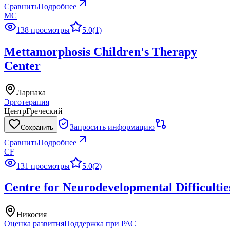
Сравнить
Подробнее
MC
138 просмотры
5.0
(
1
)
Mettamorphosis Children's Therapy
Center
Ларнака
Эрготерапия
Центр
Греческий
Запросить информацию
Сохранить
Сравнить
Подробнее
CF
131 просмотры
5.0
(
2
)
Centre for Neurodevelopmental Difficultie
Никосия
Оценка развития
Поддержка при РАС