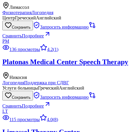
Лимассол
Физиотерапия
Логопедия
Центр
Греческий
Английский
Запросить информацию
Сохранить
Сравнить
Подробнее
PM
136 просмотры
4.2
(
1
)
Platonas Medical Center Speech Therapy
Никосия
Логопедия
Поддержка при СДВГ
Услуги больницы
Греческий
Английский
Запросить информацию
Сохранить
Сравнить
Подробнее
LT
115 просмотры
4.0
(
8
)
Limassol Therapy Center