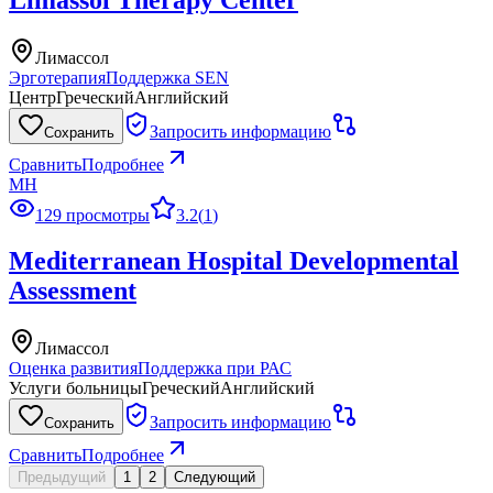
Лимассол
Эрготерапия
Поддержка SEN
Центр
Греческий
Английский
Запросить информацию
Сохранить
Сравнить
Подробнее
MH
129 просмотры
3.2
(
1
)
Mediterranean Hospital Developmental
Assessment
Лимассол
Оценка развития
Поддержка при РАС
Услуги больницы
Греческий
Английский
Запросить информацию
Сохранить
Сравнить
Подробнее
Предыдущий
1
2
Следующий