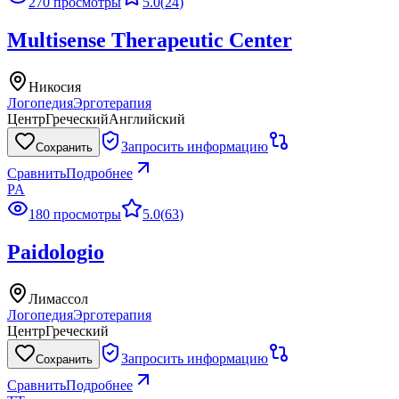
270 просмотры
5.0
(
24
)
Multisense Therapeutic Center
Никосия
Логопедия
Эрготерапия
Центр
Греческий
Английский
Запросить информацию
Сохранить
Сравнить
Подробнее
PA
180 просмотры
5.0
(
63
)
Paidologio
Лимассол
Логопедия
Эрготерапия
Центр
Греческий
Запросить информацию
Сохранить
Сравнить
Подробнее