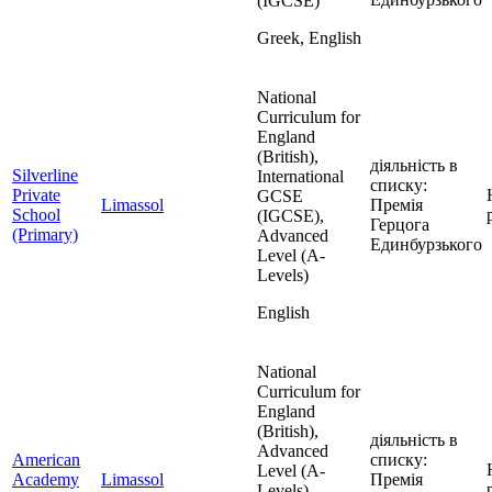
(IGCSE)
Greek, English
National
Curriculum for
England
(British),
діяльність в
Silverline
International
списку:
Private
GCSE
Limassol
Премія
School
(IGCSE),
Герцога
(Primary)
Advanced
Единбурзького
Level (A-
Levels)
English
National
Curriculum for
England
(British),
діяльність в
Advanced
American
списку:
Level (A-
Academy
Limassol
Премія
Levels),