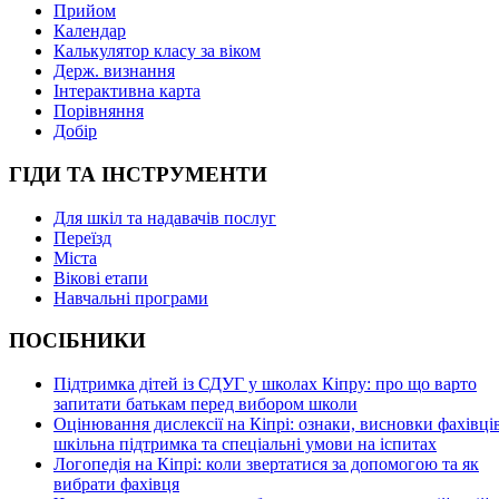
Прийом
Календар
Калькулятор класу за віком
Держ. визнання
Інтерактивна карта
Порівняння
Добір
ГІДИ ТА ІНСТРУМЕНТИ
Для шкіл та надавачів послуг
Переїзд
Міста
Вікові етапи
Навчальні програми
ПОСІБНИКИ
Підтримка дітей із СДУГ у школах Кіпру: про що варто
запитати батькам перед вибором школи
Оцінювання дислексії на Кіпрі: ознаки, висновки фахівців
шкільна підтримка та спеціальні умови на іспитах
Логопедія на Кіпрі: коли звертатися за допомогою та як
вибрати фахівця