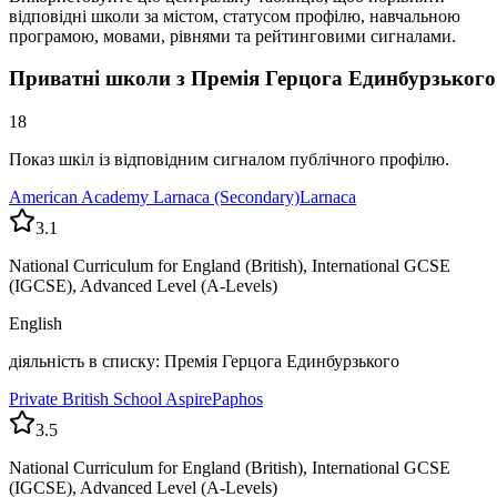
відповідні школи за містом, статусом профілю, навчальною
програмою, мовами, рівнями та рейтинговими сигналами.
Приватні школи з Премія Герцога Единбурзького
18
Показ шкіл із відповідним сигналом публічного профілю.
American Academy Larnaca (Secondary)
Larnaca
3.1
National Curriculum for England (British), International GCSE
(IGCSE), Advanced Level (A-Levels)
English
діяльність в списку: Премія Герцога Единбурзького
Private British School Aspire
Paphos
3.5
National Curriculum for England (British), International GCSE
(IGCSE), Advanced Level (A-Levels)