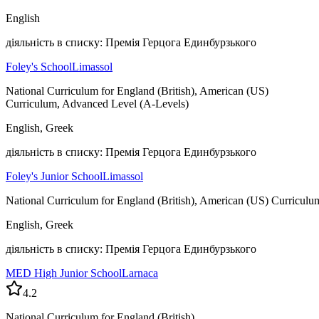
English
діяльність в списку: Премія Герцога Единбурзького
Foley's School
Limassol
National Curriculum for England (British), American (US)
Curriculum, Advanced Level (A-Levels)
English, Greek
діяльність в списку: Премія Герцога Единбурзького
Foley's Junior School
Limassol
National Curriculum for England (British), American (US) Curriculu
English, Greek
діяльність в списку: Премія Герцога Единбурзького
MED High Junior School
Larnaca
4.2
National Curriculum for England (British)