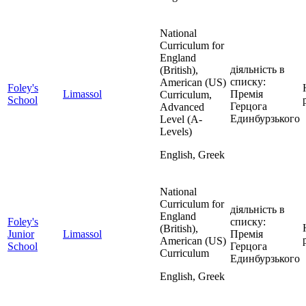
National
Curriculum for
England
діяльність в
(British),
списку:
American (US)
Foley's
Limassol
Премія
Curriculum,
School
Герцога
Advanced
Единбурзького
Level (A-
Levels)
English, Greek
National
Curriculum for
діяльність в
England
Foley's
списку:
(British),
Junior
Limassol
Премія
American (US)
School
Герцога
Curriculum
Единбурзького
English, Greek