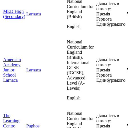
National
діяльність в
Curriculum for
списку:
MED High
England
Larnaca
Премія
(Secondary)
(British)
Герцога
Единбурзького
English
National
Curriculum for
England
(British),
American
діяльність в
International
Academy
списку:
GCSE
Junior
Larnaca
Премія
(IGCSE),
School
Герцога
Advanced
Larnaca
Единбурзького
Level (A-
Levels)
English
National
The
діяльність в
Curriculum for
Learning
списку:
England
Centre
Paphos
Премія