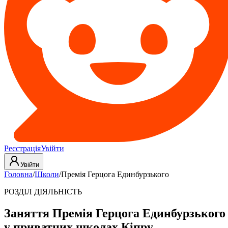
Реєстрація
Увійти
Увійти
Головна
/
Школи
/
Премія Герцога Единбурзького
РОЗДІЛ ДІЯЛЬНІСТЬ
Заняття Премія Герцога Единбурзького
у приватних школах Кіпру