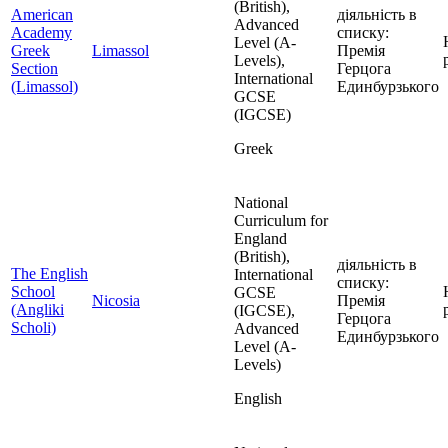
(British),
American
діяльність в
Advanced
Academy
списку:
Level (A-
Greek
Limassol
Премія
Levels),
Section
Герцога
International
(Limassol)
Единбурзького
GCSE
(IGCSE)
Greek
National
Curriculum for
England
(British),
діяльність в
The English
International
списку:
School
GCSE
Nicosia
Премія
(Angliki
(IGCSE),
Герцога
Scholi)
Advanced
Единбурзького
Level (A-
Levels)
English