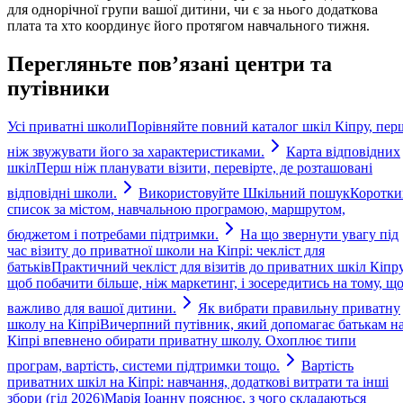
для однорічної групи вашої дитини, чи є за нього додаткова
плата та хто координує його протягом навчального тижня.
Перегляньте пов’язані центри та
путівники
Усі приватні школи
Порівняйте повний каталог шкіл Кіпру, пер
ніж звужувати його за характеристиками.
Карта відповідних
шкіл
Перш ніж планувати візити, перевірте, де розташовані
відповідні школи.
Використовуйте Шкільний пошук
Коротки
список за містом, навчальною програмою, маршрутом,
бюджетом і потребами підтримки.
На що звернути увагу під
час візиту до приватної школи на Кіпрі: чекліст для
батьків
Практичний чекліст для візитів до приватних шкіл Кіпру
щоб побачити більше, ніж маркетинг, і зосередитись на тому, щ
важливо для вашої дитини.
Як вибрати правильну приватну
школу на Кіпрі
Вичерпний путівник, який допомагає батькам н
Кіпрі впевнено обирати приватну школу. Охоплює типи
програм, вартість, системи підтримки тощо.
Вартість
приватних шкіл на Кіпрі: навчання, додаткові витрати та інші
збори (гід 2026)
Марія Іоанну пояснює, з чого складаються