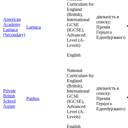
Curriculum for
England
(British),
діяльність в
American
International
списку:
Academy
GCSE
Larnaca
Премія
Larnaca
(IGCSE),
Герцога
(Secondary)
Advanced
Единбурзького
Level (A-
Levels)
English
National
Curriculum for
England
(British),
діяльність в
Private
International
списку:
British
GCSE
Paphos
Премія
School
(IGCSE),
Герцога
Aspire
Advanced
Единбурзького
Level (A-
Levels)
English