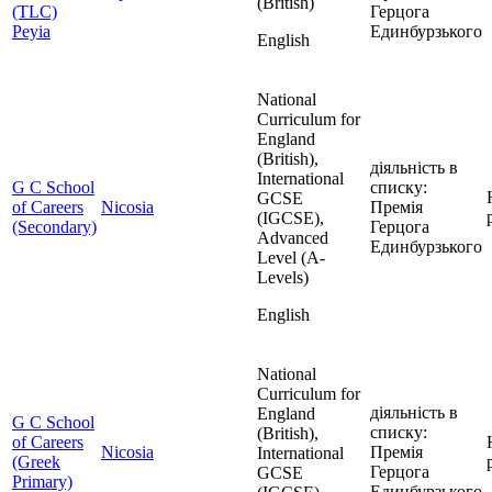
(British)
(TLC)
Герцога
Peyia
Единбурзького
English
National
Curriculum for
England
(British),
діяльність в
International
G C School
списку:
GCSE
of Careers
Nicosia
Премія
(IGCSE),
(Secondary)
Герцога
Advanced
Единбурзького
Level (A-
Levels)
English
National
Curriculum for
діяльність в
England
G C School
списку:
(British),
of Careers
Nicosia
Премія
International
(Greek
Герцога
GCSE
Primary)
Единбурзького