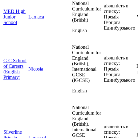
National
діяльність в
Curriculum for
MED High
списку:
England
Junior
Larnaca
Премія
(British)
School
Герцога
Единбурзького
English
National
Curriculum for
діяльність в
England
G C School
списку:
(British),
of Careers
Nicosia
Премія
International
(English
Герцога
GCSE
Primary)
Единбурзького
(IGCSE)
English
National
Curriculum for
England
(British),
діяльність в
International
Silverline
списку:
GCSE
Private
Limassol
Премія