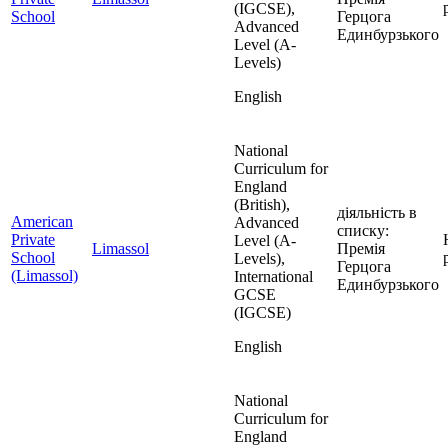
(IGCSE),
School
Герцога
Advanced
Единбурзького
Level (A-
Levels)
English
National
Curriculum for
England
(British),
діяльність в
American
Advanced
списку:
Private
Level (A-
Limassol
Премія
School
Levels),
Герцога
(Limassol)
International
Единбурзького
GCSE
(IGCSE)
English
National
Curriculum for
England