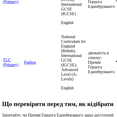
(Primary)
Герцога
International
Единбурзького
GCSE
(IGCSE)
English
National
Curriculum for
England
(British),
діяльність в
International
списку:
TLC
GCSE
Paphos
Премія
(Primary)
(IGCSE),
Герцога
Advanced
Единбурзького
Level (A-
Levels)
English
Що перевірити перед тим, як відібрати
Запитайте, чи Премія Герцога Единбурзького зараз доступний