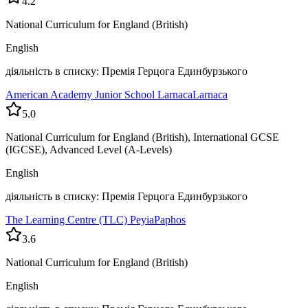
4.2
National Curriculum for England (British)
English
діяльність в списку: Премія Герцога Единбурзького
American Academy Junior School Larnaca
Larnaca
5.0
National Curriculum for England (British), International GCSE
(IGCSE), Advanced Level (A-Levels)
English
діяльність в списку: Премія Герцога Единбурзького
The Learning Centre (TLC) Peyia
Paphos
3.6
National Curriculum for England (British)
English