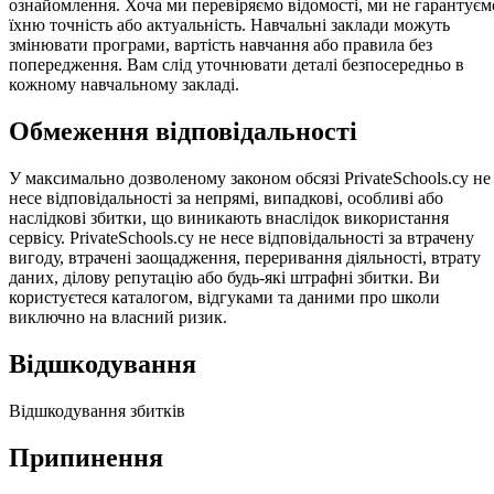
ознайомлення. Хоча ми перевіряємо відомості, ми не гарантуєм
їхню точність або актуальність. Навчальні заклади можуть
змінювати програми, вартість навчання або правила без
попередження. Вам слід уточнювати деталі безпосередньо в
кожному навчальному закладі.
Обмеження відповідальності
У максимально дозволеному законом обсязі PrivateSchools.cy не
несе відповідальності за непрямі, випадкові, особливі або
наслідкові збитки, що виникають внаслідок використання
сервісу. PrivateSchools.cy не несе відповідальності за втрачену
вигоду, втрачені заощадження, переривання діяльності, втрату
даних, ділову репутацію або будь-які штрафні збитки. Ви
користуєтеся каталогом, відгуками та даними про школи
виключно на власний ризик.
Відшкодування
Відшкодування збитків
Припинення