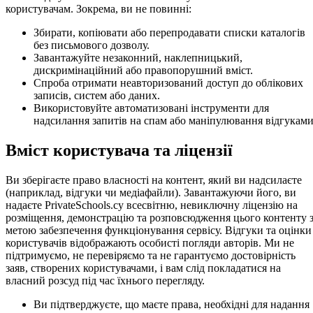
користувачам. Зокрема, ви не повинні:
Збирати, копіювати або перепродавати списки каталогів
без письмового дозволу.
Завантажуйте незаконний, наклепницький,
дискримінаційний або правопорушний вміст.
Спроба отримати неавторизований доступ до облікових
записів, систем або даних.
Використовуйте автоматизовані інструменти для
надсилання запитів на спам або маніпулювання відгуками
Вміст користувача та ліцензії
Ви зберігаєте право власності на контент, який ви надсилаєте
(наприклад, відгуки чи медіафайли). Завантажуючи його, ви
надаєте PrivateSchools.cy всесвітню, невиключну ліцензію на
розміщення, демонстрацію та розповсюдження цього контенту 
метою забезпечення функціонування сервісу. Відгуки та оцінки
користувачів відображають особисті погляди авторів. Ми не
підтримуємо, не перевіряємо та не гарантуємо достовірність
заяв, створених користувачами, і вам слід покладатися на
власний розсуд під час їхнього перегляду.
Ви підтверджуєте, що маєте права, необхідні для надання