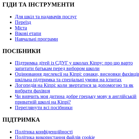
ГІДИ ТА ІНСТРУМЕНТИ
Для шкіл та надавачів послуг
Переїзд
Міста
Вікові етапи
Навчальні програми
ПОСІБНИКИ
Підтримка дітей із СДУГ у школах Кіпру: про що варто
запитати батькам перед вибором школи
Оцінювання дислексії на Кіпрі: ознаки, висновки фахівців
шкільна підтримка та спеціальні умови на іспитах
Логопедія на Кіпрі: коли звертатися за допомогою та як
вибрати фахівця
Чи вивчить моя дитина добре грецьку мову в англійській
приватній школі на Кіпрі?
Переглянути всі посібники
ПІДТРИМКА
Політика конфіденційності
Політика використання файлів cookie