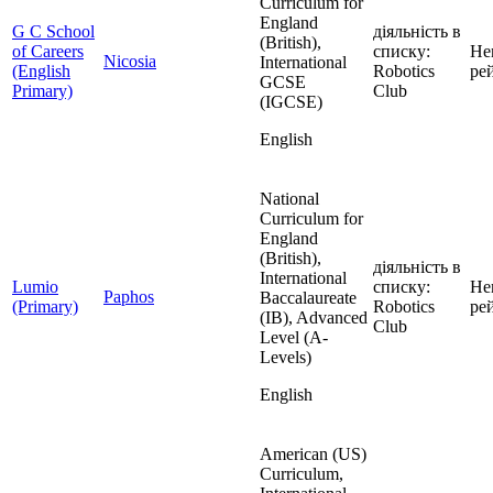
Curriculum for
England
G C School
діяльність в
(British),
of Careers
списку:
Не
Nicosia
International
(English
Robotics
ре
GCSE
Primary)
Club
(IGCSE)
English
National
Curriculum for
England
(British),
діяльність в
International
Lumio
списку:
Не
Paphos
Baccalaureate
(Primary)
Robotics
ре
(IB), Advanced
Club
Level (A-
Levels)
English
American (US)
Curriculum,