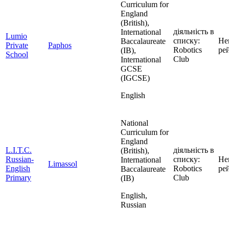
Curriculum for
England
(British),
діяльність в
International
Lumio
списку:
Не
Baccalaureate
Private
Paphos
Robotics
ре
(IB),
School
Club
International
GCSE
(IGCSE)
English
National
Curriculum for
England
L.I.T.C.
діяльність в
(British),
Russian-
списку:
Не
International
Limassol
English
Robotics
ре
Baccalaureate
Primary
Club
(IB)
English,
Russian