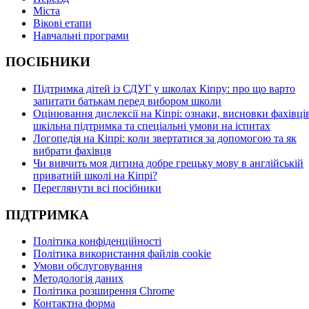
Міста
Вікові етапи
Навчальні програми
ПОСІБНИКИ
Підтримка дітей із СДУГ у школах Кіпру: про що варто
запитати батькам перед вибором школи
Оцінювання дислексії на Кіпрі: ознаки, висновки фахівців
шкільна підтримка та спеціальні умови на іспитах
Логопедія на Кіпрі: коли звертатися за допомогою та як
вибрати фахівця
Чи вивчить моя дитина добре грецьку мову в англійській
приватній школі на Кіпрі?
Переглянути всі посібники
ПІДТРИМКА
Політика конфіденційності
Політика використання файлів cookie
Умови обслуговування
Методологія даних
Політика розширення Chrome
Контактна форма