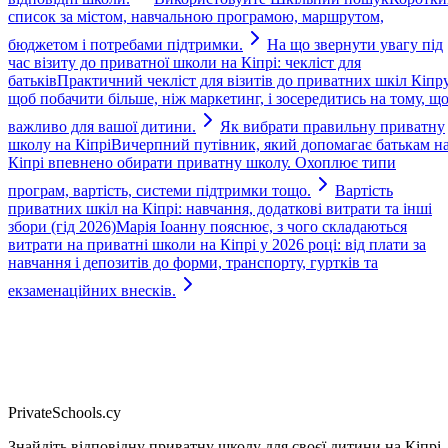
список за містом, навчальною програмою, маршрутом,
бюджетом і потребами підтримки.
На що звернути увагу під
час візиту до приватної школи на Кіпрі: чекліст для
батьків
Практичний чекліст для візитів до приватних шкіл Кіпру
щоб побачити більше, ніж маркетинг, і зосередитись на тому, щ
важливо для вашої дитини.
Як вибрати правильну приватну
школу на Кіпрі
Вичерпний путівник, який допомагає батькам н
Кіпрі впевнено обирати приватну школу. Охоплює типи
програм, вартість, системи підтримки тощо.
Вартість
приватних шкіл на Кіпрі: навчання, додаткові витрати та інші
збори (гід 2026)
Марія Іоанну пояснює, з чого складаються
витрати на приватні школи на Кіпрі у 2026 році: від плати за
навчання і депозитів до форми, транспорту, гуртків та
екзаменаційних внесків.
PrivateSchools.cy
Знайдіть відповідну приватну школу для своєї дитини на Кіпрі.