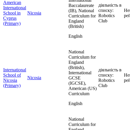
International
American
діяльність в
Baccalaureate
International
списку:
Не
(IB), National
School in
Nicosia
Robotics
ре
Curriculum for
Cyprus
Club
England
(Primary)
(British)
English
National
Curriculum for
England
(British),
International
діяльність в
International
School of
списку:
Не
Nicosia
GCSE
Nicosia
Robotics
ре
(IGCSE),
(Primary)
Club
American (US)
Curriculum
English
National
Curriculum for
England