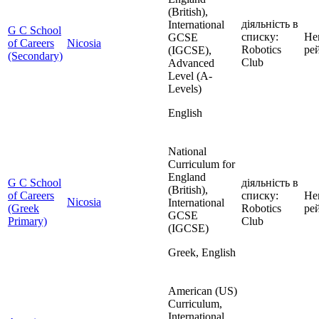
(British),
діяльність в
International
G C School
списку:
Не
GCSE
of Careers
Nicosia
Robotics
ре
(IGCSE),
(Secondary)
Club
Advanced
Level (A-
Levels)
English
National
Curriculum for
England
G C School
діяльність в
(British),
of Careers
списку:
Не
Nicosia
International
(Greek
Robotics
ре
GCSE
Primary)
Club
(IGCSE)
Greek, English
American (US)
Curriculum,
International