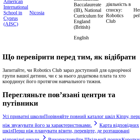
American
діяльність в
Baccalaureate
International
списку:
Не
(IB), National
School in
Nicosia
Robotics
ре
Curriculum for
Cyprus
Club
England
(AISC)
(British)
English
Що перевірити перед тим, як відібрати
Запитайте, чи Robotics Club зараз доступний для однорічної
групи вашої дитини, чи є за нього додаткова плата та хто
координує його протягом навчального тижня.
Перегляньте пов’язані центри та
путівники
Усі приватні школи
Порівняйте повний каталог шкіл Кіпру, пер
ніж звужувати його за характеристиками.
Карта відповідних
шкіл
Перш ніж планувати візити, перевірте, де розташовані
відповідні школи.
Використовуйте Шкільний пошук
Коротки