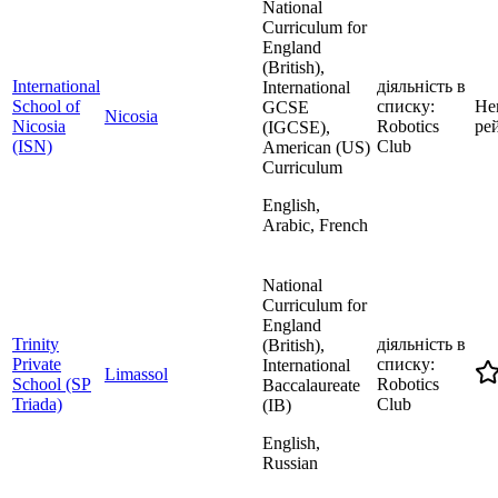
National
Curriculum for
England
(British),
International
діяльність в
International
School of
списку:
Не
GCSE
Nicosia
Nicosia
Robotics
ре
(IGCSE),
(ISN)
Club
American (US)
Curriculum
English,
Arabic, French
National
Curriculum for
England
Trinity
діяльність в
(British),
Private
списку:
International
Limassol
School (SP
Robotics
Baccalaureate
Triada)
Club
(IB)
English,
Russian