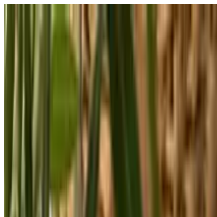
Відкрити меню
школи
SEN Підтримка
Огляд
Гіди та інструменти
Українська