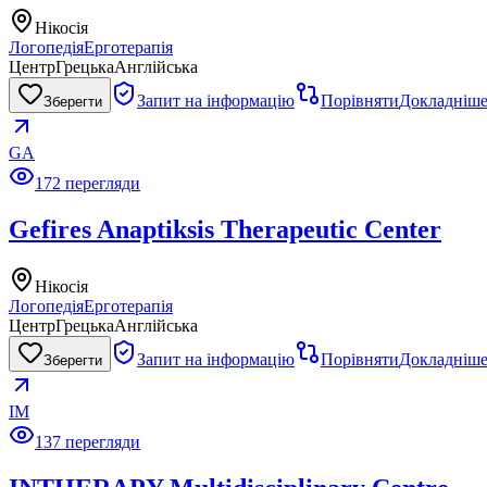
Нікосія
Логопедія
Ерготерапія
Центр
Грецька
Англійська
Запит на інформацію
Порівняти
Докладніш
Зберегти
GA
172 перегляди
Gefires Anaptiksis Therapeutic Center
Нікосія
Логопедія
Ерготерапія
Центр
Грецька
Англійська
Запит на інформацію
Порівняти
Докладніш
Зберегти
IM
137 перегляди