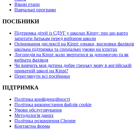
Вікові етапи
Навчальні програми
ПОСІБНИКИ
Підтримка дітей із СДУГ у школах Кіпру: про що варто
запитати батькам перед вибором школи
Оцінювання дислексії на Кіпрі: ознаки, висновки фахівців
шкільна підтримка та спеціальні умови на іспитах
Логопедія на Кіпрі: коли звертатися за допомогою та як
вибрати фахівця
Чи вивчить моя дитина добре грецьку мову в англійській
приватній школі на Кіпрі?
Переглянути всі посібники
ПІДТРИМКА
Політика конфіденційності
Політика використання файлів cookie
Умови обслуговування
Методологія даних
Політика розширення Chrome
Контактна форма