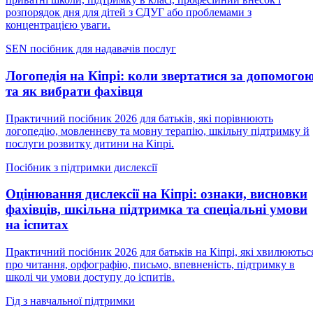
розпорядок дня для дітей з СДУГ або проблемами з
концентрацією уваги.
SEN посібник для надавачів послуг
Логопедія на Кіпрі: коли звертатися за допомого
та як вибрати фахівця
Практичний посібник 2026 для батьків, які порівнюють
логопедію, мовленнєву та мовну терапію, шкільну підтримку й
послуги розвитку дитини на Кіпрі.
Посібник з підтримки дислексії
Оцінювання дислексії на Кіпрі: ознаки, висновки
фахівців, шкільна підтримка та спеціальні умови
на іспитах
Практичний посібник 2026 для батьків на Кіпрі, які хвилюютьс
про читання, орфографію, письмо, впевненість, підтримку в
школі чи умови доступу до іспитів.
Гід з навчальної підтримки