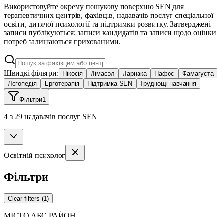
Використовуйте окрему пошукову поверхню SEN для
терапевтичних центрів, фахівців, надавачів послуг спеціальної
освіти, дитячої психології та підтримки розвитку. Затверджені
записи публікуються; записи кандидатів та записи щодо оцінки
потреб залишаються прихованими.
Швидкі фільтри:
Нікосія
Лімасол
Ларнака
Пафос
Фамагуста
Логопедія
Ерготерапія
Підтримка SEN
Труднощі навчання
Фільтри
1
4 з 29 надавачів послуг SEN
Освітній психолог
Фільтри
Clear filters
(
1
)
МІСТО АБО РАЙОН