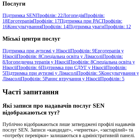
Послуги
Підтримка SEN
Профілів: 22
Логопедія
Профілів:
18
Ерготерапія
Профілів: 17
Підтримка при РАС
Профілів:
16
Консультування
Профілів: 14
Підтримка уваги
Профілів: 12
Міські центри послуг
Підтримка при аутизмі у Нікосії
Профілів: 9
Ерготерапія у
Нікосії
Профілів: 8
Спеціальна освіта у Лімасолі
Профілів:
8
Логопедична терапія у Нікосії
Профілів: 8
Спеціальна освіта у
Нікосії
Профілів: 6
Підтримка при СДУГ у Нікосії
Профілів:
5
Підтримка при аутизмі у Лімасолі
Профілів: 5
Консультування у
Лімасолі
Профілів: 5
Раннє втручання у Нікосії
Профілів: 5
Часті запитання
Які записи про надавачів послуг SEN
відображаються тут?
Публічно відображаються лише затверджені профілі надавачів
послуг SEN. Записи «кандидат», «чернетка», «застарілий» та
«потребує перевірки» залишаються в адміністративній панелі.