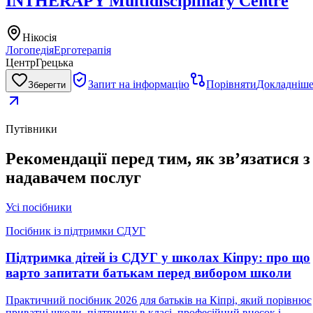
INTHERAPY Multidisciplinary Centre
Нікосія
Логопедія
Ерготерапія
Центр
Грецька
Запит на інформацію
Порівняти
Докладніш
Зберегти
Путівники
Рекомендації перед тим, як зв’язатися з
надавачем послуг
Усі посібники
Посібник із підтримки СДУГ
Підтримка дітей із СДУГ у школах Кіпру: про що
варто запитати батькам перед вибором школи
Практичний посібник 2026 для батьків на Кіпрі, який порівнює
приватні школи, підтримку в класі, професійний внесок і