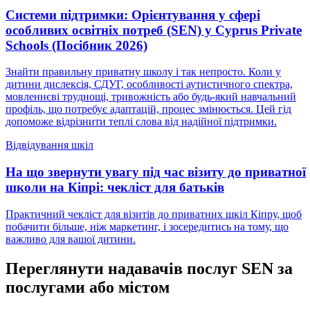
Системи підтримки: Орієнтування у сфері
особливих освітніх потреб (SEN) у Cyprus Private
Schools (Посібник 2026)
Знайти правильну приватну школу і так непросто. Коли у
дитини дислексія, СДУГ, особливості аутистичного спектра,
мовленнєві труднощі, тривожність або будь-який навчальний
профіль, що потребує адаптацій, процес змінюється. Цей гід
допоможе відрізнити теплі слова від надійної підтримки.
Відвідування шкіл
На що звернути увагу під час візиту до приватної
школи на Кіпрі: чекліст для батьків
Практичний чекліст для візитів до приватних шкіл Кіпру, щоб
побачити більше, ніж маркетинг, і зосередитись на тому, що
важливо для вашої дитини.
Переглянути надавачів послуг SEN за
послугами або містом