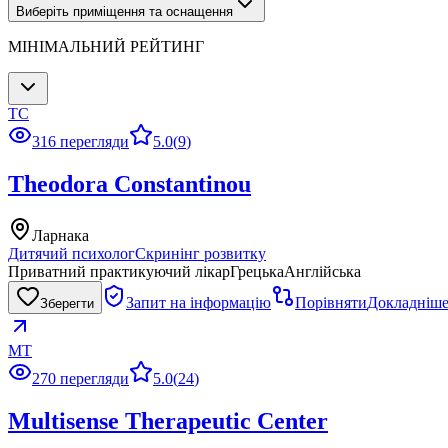
Виберіть приміщення та оснащення
МІНІМАЛЬНИЙ РЕЙТИНГ
TC
316 перегляди
5.0
(
9
)
Theodora Constantinou
Ларнака
Дитячий психолог
Скринінг розвитку
Приватний практикуючий лікар
Грецька
Англійська
Запит на інформацію
Порівняти
Докладніш
Зберегти
MT
270 перегляди
5.0
(
24
)
Multisense Therapeutic Center