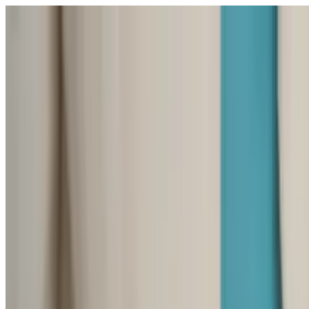
Відкрити меню
школи
SEN Підтримка
Огляд
Гіди та інструменти
Українська