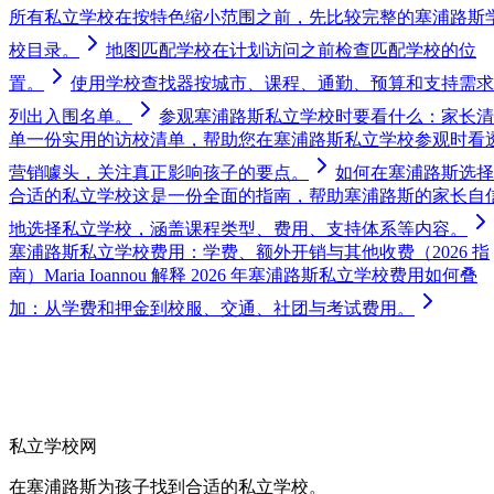
所有私立学校
在按特色缩小范围之前，先比较完整的塞浦路斯
校目录。
地图匹配学校
在计划访问之前检查匹配学校的位
置。
使用学校查找器
按城市、课程、通勤、预算和支持需求
列出入围名单。
参观塞浦路斯私立学校时要看什么：家长清
单
一份实用的访校清单，帮助您在塞浦路斯私立学校参观时看
营销噱头，关注真正影响孩子的要点。
如何在塞浦路斯选择
合适的私立学校
这是一份全面的指南，帮助塞浦路斯的家长自
地选择私立学校，涵盖课程类型、费用、支持体系等内容。
塞浦路斯私立学校费用：学费、额外开销与其他收费（2026 指
南）
Maria Ioannou 解释 2026 年塞浦路斯私立学校费用如何叠
加：从学费和押金到校服、交通、社团与考试费用。
私立学校网
在塞浦路斯为孩子找到合适的私立学校。