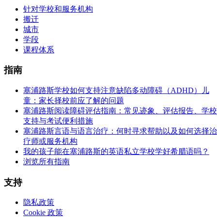
针对学校和服务机构
搬迁
城市
学段
课程体系
指南
塞浦路斯学校如何支持注意缺陷多动障碍（ADHD）儿
童：家长择校前应了解的问题
塞浦路斯阅读障碍评估指南：常见迹象、评估报告、学校
支持与考试便利措施
塞浦路斯言语与语言治疗：何时寻求帮助以及如何选择治
疗师或服务机构
我的孩子能在塞浦路斯的英语私立学校学好希腊语吗？
浏览所有指南
支持
隐私政策
Cookie 政策