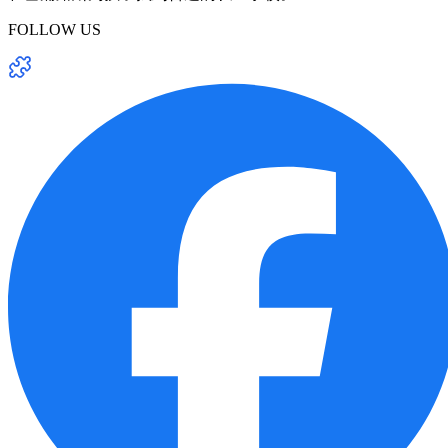
FOLLOW US