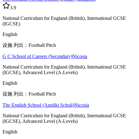
3.9
National Curriculum for England (British), International GCSE
(IGCSE)
English
设施 列出：Football Pitch
G C School of Careers (Secondary)
Nicosia
National Curriculum for England (British), International GCSE
(IGCSE), Advanced Level (A-Levels)
English
设施 列出：Football Pitch
The English School (Angliki Scholi)
Nicosia
National Curriculum for England (British), International GCSE
(IGCSE), Advanced Level (A-Levels)
English