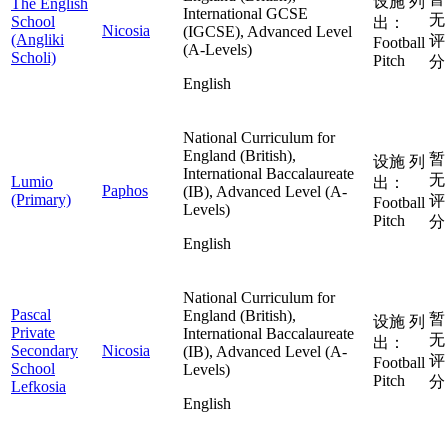
设施 列
The English
International GCSE
无
School
出：
Nicosia
(IGCSE), Advanced Level
(Angliki
评
Football
(A-Levels)
Scholi)
Pitch
分
English
National Curriculum for
England (British),
暂
设施 列
International Baccalaureate
无
Lumio
出：
Paphos
(IB), Advanced Level (A-
(Primary)
评
Football
Levels)
Pitch
分
English
National Curriculum for
Pascal
England (British),
暂
设施 列
Private
International Baccalaureate
无
出：
Secondary
Nicosia
(IB), Advanced Level (A-
评
Football
School
Levels)
Pitch
分
Lefkosia
English