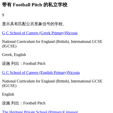
带有 Football Pitch 的私立学校
9
显示具有匹配公共形象信号的学校。
G C School of Careers (Greek Primary)
Nicosia
National Curriculum for England (British), International GCSE
(IGCSE)
Greek, English
设施 列出：Football Pitch
G C School of Careers (English Primary)
Nicosia
National Curriculum for England (British), International GCSE
(IGCSE)
English
设施 列出：Football Pitch
The Heritage Private School (Primary)
Limassol