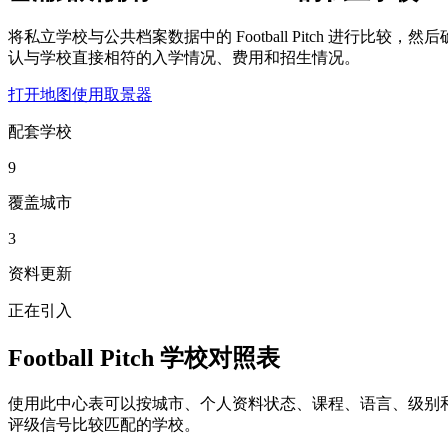
将私立学校与公共档案数据中的 Football Pitch 进行比较，然后
认与学校直接相符的入学情况、费用和招生情况。
打开地图
使用取景器
配套学校
9
覆盖城市
3
资料更新
正在引入
Football Pitch 学校对照表
使用此中心表可以按城市、个人资料状态、课程、语言、级别
评级信号比较匹配的学校。