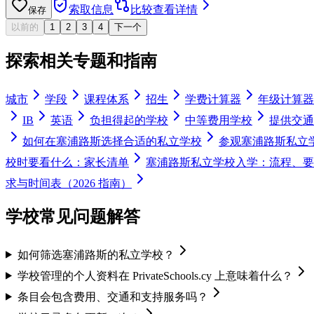
索取信息
比较
查看详情
保存
以前的
1
2
3
4
下一个
探索相关专题和指南
城市
学段
课程体系
招生
学费计算器
年级计算器
IB
英语
负担得起的学校
中等费用学校
提供交通
如何在塞浦路斯选择合适的私立学校
参观塞浦路斯私立
校时要看什么：家长清单
塞浦路斯私立学校入学：流程、要
求与时间表（2026 指南）
学校常见问题解答
如何筛选塞浦路斯的私立学校？
学校管理的个人资料在 PrivateSchools.cy 上意味着什么？
条目会包含费用、交通和支持服务吗？