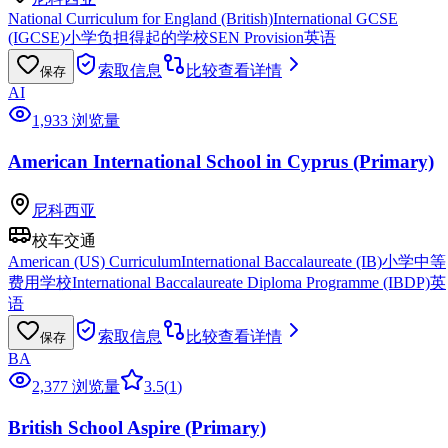
National Curriculum for England (British)
International GCSE
(IGCSE)
小学
负担得起的学校
SEN Provision
英语
索取信息
比较
查看详情
保存
AI
1,933 浏览量
American International School in Cyprus (Primary)
尼科西亚
校车交通
American (US) Curriculum
International Baccalaureate (IB)
小学
中等
费用学校
International Baccalaureate Diploma Programme (IBDP)
英
语
索取信息
比较
查看详情
保存
BA
2,377 浏览量
3.5
(
1
)
British School Aspire (Primary)