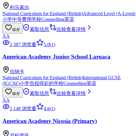
利马索尔
National Curriculum for England (British)
Advanced Level (A-Levels
小学
中等费用学校
Counselling
英语
索取信息
比较
查看详情
保存
AA
2,387 浏览量
5.0
(
1
)
American Academy Junior School Larnaca
拉纳卡
National Curriculum for England (British)
International GCSE
(IGCSE)
小学
负担得起的学校
Counselling
英语
索取信息
比较
查看详情
保存
AA
2,148 浏览量
4.6
(
1
)
American Academy Nicosia (Primary)
尼科西亚