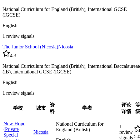
National Curriculum for England (British), International GCSE
(IGCSE)
English
1 review signals
The Junior School (Nicosia)
Nicosia
4.3
National Curriculum for England (British), International Baccalaureat
(IB), International GCSE (IGCSE)
English
1 review signals
资
评论
学校
城市
学者
料
详情
New Hope
National Curriculum for
1
(Private
England (British)
Nicosia
review
Special
5.
signals