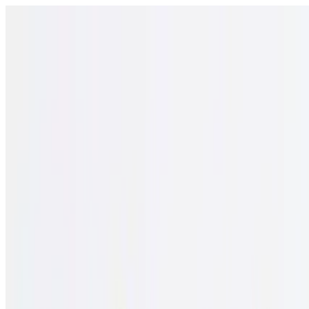
Άνοιγμα μενού
Σχολεία
SEN Υποστήριξη
Εξερεύνηση
Οδηγοί και εργα
Ελληνικά