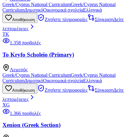
Greek/Cyprus National Curriculum
Greek/Cyprus National
Curriculum
Δημοτικό
Οικονομικά σχολεία
Ελληνικά
Ζητήστε πληροφορίες
Σύγκριση
Δείτε
Αποθήκευση
λεπτομέρειες
TK
1.358 προβολές
To Kryfo Scholeio (Primary)
Λεμεσός
Greek/Cyprus National Curriculum
Greek/Cyprus National
Curriculum
Δημοτικό
Οικονομικά σχολεία
Ελληνικά
Ζητήστε πληροφορίες
Σύγκριση
Δείτε
Αποθήκευση
λεπτομέρειες
XG
1.366 προβολές
Xenion (Greek Section)