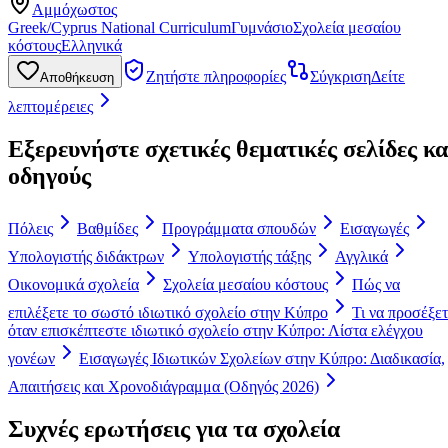
Αμμόχωστος
Greek/Cyprus National Curriculum
Γυμνάσιο
Σχολεία μεσαίου
κόστους
Ελληνικά
Ζητήστε πληροφορίες
Σύγκριση
Δείτε
Αποθήκευση
λεπτομέρειες
Εξερευνήστε σχετικές θεματικές σελίδες κα
οδηγούς
Πόλεις
Βαθμίδες
Προγράμματα σπουδών
Εισαγωγές
Υπολογιστής διδάκτρων
Υπολογιστής τάξης
Αγγλικά
Οικονομικά σχολεία
Σχολεία μεσαίου κόστους
Πώς να
επιλέξετε το σωστό ιδιωτικό σχολείο στην Κύπρο
Τι να προσέξε
όταν επισκέπτεστε ιδιωτικό σχολείο στην Κύπρο: Λίστα ελέγχου
γονέων
Εισαγωγές Ιδιωτικών Σχολείων στην Κύπρο: Διαδικασία,
Απαιτήσεις και Χρονοδιάγραμμα (Οδηγός 2026)
Συχνές ερωτήσεις για τα σχολεία