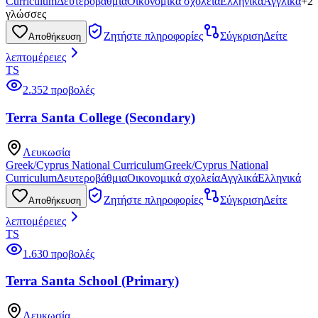
Curriculum
Δευτεροβάθμια
Οικονομικά σχολεία
Ελληνικά
Αγγλικά
+
2
γλώσσες
Ζητήστε πληροφορίες
Σύγκριση
Δείτε
Αποθήκευση
λεπτομέρειες
TS
2.352 προβολές
Terra Santa College (Secondary)
Λευκωσία
Greek/Cyprus National Curriculum
Greek/Cyprus National
Curriculum
Δευτεροβάθμια
Οικονομικά σχολεία
Αγγλικά
Ελληνικά
Ζητήστε πληροφορίες
Σύγκριση
Δείτε
Αποθήκευση
λεπτομέρειες
TS
1.630 προβολές
Terra Santa School (Primary)
Λευκωσία