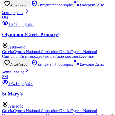
Ζητήστε πληροφορίες
Σύγκριση
Δείτε
Αποθήκευση
λεπτομέρειες
OG
1.347 προβολές
Olympion (Greek Primary)
Λευκωσία
Greek/Cyprus National Curriculum
Greek/Cyprus National
Curriculum
Δημοτικό
Σχολεία μεσαίου κόστους
Ελληνικά
Ζητήστε πληροφορίες
Σύγκριση
Δείτε
Αποθήκευση
λεπτομέρειες
SM
1.941 προβολές
St Mary's
Λεμεσός
Greek/Cyprus National Curriculum
Greek/Cyprus National