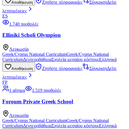
Ζητήστε πληροφορίες
Σύγκριση
Δείτε
Αποθήκευση
λεπτομέρειες
ES
1.740 προβολές
Elliniki Scholi Olympion
Λευκωσία
Greek/Cyprus National Curriculum
Greek/Cyprus National
Curriculum
Δευτεροβάθμια
Σχολεία μεσαίου κόστους
Ελληνικά
Ζητήστε πληροφορίες
Σύγκριση
Δείτε
Αποθήκευση
λεπτομέρειες
FP
1 αίτημα
1.519 προβολές
Foroum Private Greek School
Λευκωσία
Greek/Cyprus National Curriculum
Greek/Cyprus National
Curriculum
Δευτεροβάθμια
Σχολεία μεσαίου κόστους
Ελληνικά