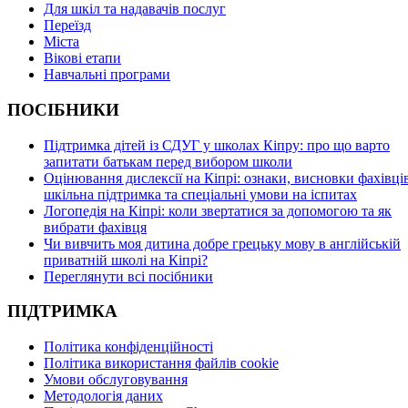
Для шкіл та надавачів послуг
Переїзд
Міста
Вікові етапи
Навчальні програми
ПОСІБНИКИ
Підтримка дітей із СДУГ у школах Кіпру: про що варто
запитати батькам перед вибором школи
Оцінювання дислексії на Кіпрі: ознаки, висновки фахівців
шкільна підтримка та спеціальні умови на іспитах
Логопедія на Кіпрі: коли звертатися за допомогою та як
вибрати фахівця
Чи вивчить моя дитина добре грецьку мову в англійській
приватній школі на Кіпрі?
Переглянути всі посібники
ПІДТРИМКА
Політика конфіденційності
Політика використання файлів cookie
Умови обслуговування
Методологія даних