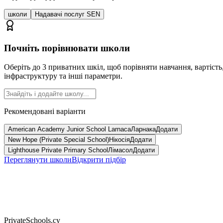
школи
Надавачі послуг SEN
Почніть порівнювати школи
Оберіть до 3 приватних шкіл, щоб порівняти навчання, вартість
інфраструктуру та інші параметри.
Рекомендовані варіанти
American Academy Junior School Larnaca
Ларнака
Додати
New Hope (Private Special School)
Нікосія
Додати
Lighthouse Private Primary School
Лімасол
Додати
Переглянути школи
Відкрити підбір
PrivateSchools.cy