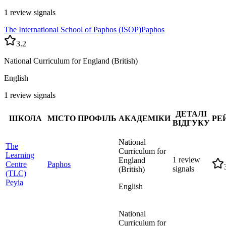
1 review signals
The International School of Paphos (ISOP)
Paphos
3.2
National Curriculum for England (British)
English
1 review signals
ДЕТАЛІ
ШКОЛА
МІСТО
ПРОФІЛЬ
АКАДЕМІКИ
РЕ
ВІДГУКУ
National
The
Curriculum for
Learning
1 review
England
Centre
Paphos
signals
(British)
(TLC)
Peyia
English
National
Curriculum for