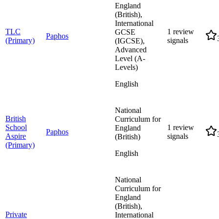
England
(British),
International
TLC
1 review
GCSE
Paphos
(Primary)
signals
(IGCSE),
Advanced
Level (A-
Levels)
English
National
British
Curriculum for
School
1 review
England
Paphos
Aspire
signals
(British)
(Primary)
English
National
Curriculum for
England
(British),
Private
International