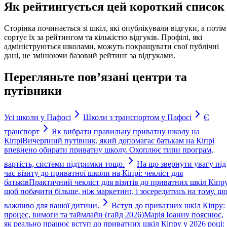
Як рейтингується цей короткий список
Сторінка починається зі шкіл, які опублікували відгуки, а потім
сортує їх за рейтингом та кількістю відгуків. Профілі, які
адмініструються школами, можуть покращувати свої публічні
дані, не змінюючи базовий рейтинг за відгуками.
Перегляньте пов’язані центри та
путівники
Усі школи у Пафосі
Школи з транспортом у Пафосі
Є
транспорт
Як вибрати правильну приватну школу на
Кіпрі
Вичерпний путівник, який допомагає батькам на Кіпрі
впевнено обирати приватну школу. Охоплює типи програм,
вартість, системи підтримки тощо.
На що звернути увагу під
час візиту до приватної школи на Кіпрі: чекліст для
батьків
Практичний чекліст для візитів до приватних шкіл Кіпру
щоб побачити більше, ніж маркетинг, і зосередитись на тому, щ
важливо для вашої дитини.
Вступ до приватних шкіл Кіпру:
процес, вимоги та таймлайн (гайд 2026)
Марія Іоанну пояснює,
як реально працює вступ до приватних шкіл Кіпру у 2026 році: