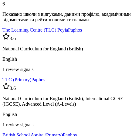
6
Показано школи з відгуками, даними профілю, академічними
відомостями та рейтинговими сигналами.
The Learning Centre (TLC) Peyia
Paphos
3.6
National Curriculum for England (British)
English
1 review signals
TLC (Primary)
Paphos
3.6
National Curriculum for England (British), International GCSE
(IGCSE), Advanced Level (A-Levels)
English
1 review signals
British School Aspire (Primary)
Paphos