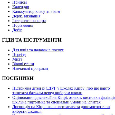
Прийом
Календар
Калькулятор класу за віком
Держ. визнання
Інтерактивна карта
Порівняння
Добір
ГІДИ ТА ІНСТРУМЕНТИ
Для шкіл та надавачів послуг
Переїзд
Міста
Вікові етапи
Навчальні програми
ПОСІБНИКИ
Підтримка дітей із СДУГ у школах Кіпру: про що варто
запитати батькам перед вибором школи
Оцінювання дислексії на Кіпрі: ознаки, висновки фахівців
шкільна підтримка та спеціальні умови на іспитах
Логопедія на Кіпрі: коли звертатися за допомогою та як
вибрати фахівця