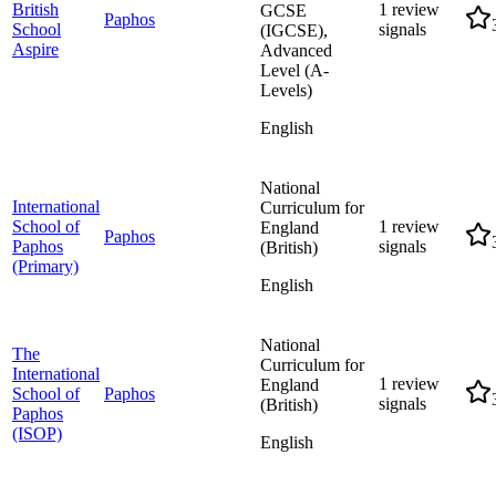
British
1 review
GCSE
Paphos
School
signals
(IGCSE),
Aspire
Advanced
Level (A-
Levels)
English
National
International
Curriculum for
School of
1 review
England
Paphos
Paphos
signals
(British)
(Primary)
English
National
The
Curriculum for
International
1 review
England
School of
Paphos
signals
(British)
Paphos
(ISOP)
English