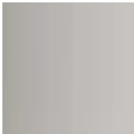
Відкрити меню
школи
SEN Підтримка
Огляд
Гіди та інструменти
Українська