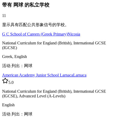
带有 网球 的私立学校
11
显示具有匹配公共形象信号的学校。
G C School of Careers (Greek Primary)
Nicosia
National Curriculum for England (British), International GCSE
(IGCSE)
Greek, English
活动 列出：网球
American Academy Junior School Larnaca
Larnaca
5.0
National Curriculum for England (British), International GCSE
(IGCSE), Advanced Level (A-Levels)
English
活动 列出：网球