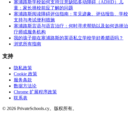
塞浦路斯学校如何支持注意缺陷多动障碍（ADHD）儿
童：家长择校前应了解的问题
塞浦路斯阅读障碍评估指南：常见迹象、评估报告、学校
支持与考试便利措施
塞浦路斯言语与语言治疗：何时寻求帮助以及如何选择治
疗师或服务机构
我的孩子能在塞浦路斯的英语私立学校学好希腊语吗？
浏览所有指南
支持
隐私政策
Cookie 政策
服务条款
数据方法论
Chrome 扩展程序政策
联系表
© 2026 PrivateSchools.cy。版权所有。