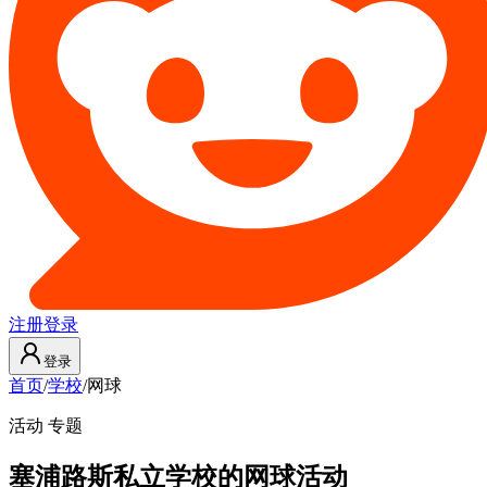
注册
登录
登录
首页
/
学校
/
网球
活动 专题
塞浦路斯私立学校的网球活动