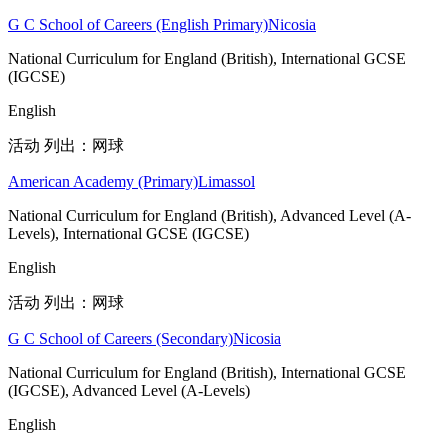
G C School of Careers (English Primary)
Nicosia
National Curriculum for England (British), International GCSE
(IGCSE)
English
活动 列出：网球
American Academy (Primary)
Limassol
National Curriculum for England (British), Advanced Level (A-
Levels), International GCSE (IGCSE)
English
活动 列出：网球
G C School of Careers (Secondary)
Nicosia
National Curriculum for England (British), International GCSE
(IGCSE), Advanced Level (A-Levels)
English