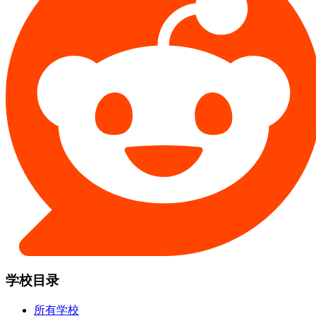
学校目录
所有学校