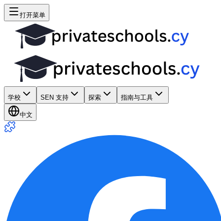
打开菜单
学校
SEN 支持
探索
指南与工具
中文