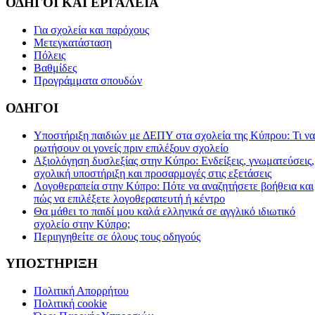
ΟΔΗΓΟΙ ΚΑΙ ΕΡΓΑΛΕΙΑ
Για σχολεία και παρόχους
Μετεγκατάσταση
Πόλεις
Βαθμίδες
Προγράμματα σπουδών
ΟΔΗΓΟΙ
Υποστήριξη παιδιών με ΔΕΠΥ στα σχολεία της Κύπρου: Τι να
ρωτήσουν οι γονείς πριν επιλέξουν σχολείο
Αξιολόγηση δυσλεξίας στην Κύπρο: Ενδείξεις, γνωματεύσεις,
σχολική υποστήριξη και προσαρμογές στις εξετάσεις
Λογοθεραπεία στην Κύπρο: Πότε να αναζητήσετε βοήθεια και
πώς να επιλέξετε λογοθεραπευτή ή κέντρο
Θα μάθει το παιδί μου καλά ελληνικά σε αγγλικό ιδιωτικό
σχολείο στην Κύπρο;
Περιηγηθείτε σε όλους τους οδηγούς
ΥΠΟΣΤΗΡΙΞΗ
Πολιτική Απορρήτου
Πολιτική cookie