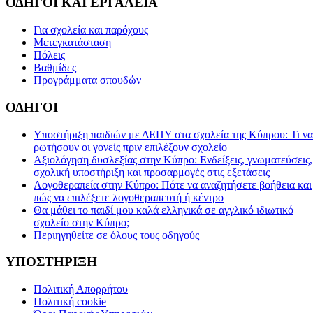
ΟΔΗΓΟΙ ΚΑΙ ΕΡΓΑΛΕΙΑ
Για σχολεία και παρόχους
Μετεγκατάσταση
Πόλεις
Βαθμίδες
Προγράμματα σπουδών
ΟΔΗΓΟΙ
Υποστήριξη παιδιών με ΔΕΠΥ στα σχολεία της Κύπρου: Τι να
ρωτήσουν οι γονείς πριν επιλέξουν σχολείο
Αξιολόγηση δυσλεξίας στην Κύπρο: Ενδείξεις, γνωματεύσεις,
σχολική υποστήριξη και προσαρμογές στις εξετάσεις
Λογοθεραπεία στην Κύπρο: Πότε να αναζητήσετε βοήθεια και
πώς να επιλέξετε λογοθεραπευτή ή κέντρο
Θα μάθει το παιδί μου καλά ελληνικά σε αγγλικό ιδιωτικό
σχολείο στην Κύπρο;
Περιηγηθείτε σε όλους τους οδηγούς
ΥΠΟΣΤΗΡΙΞΗ
Πολιτική Απορρήτου
Πολιτική cookie