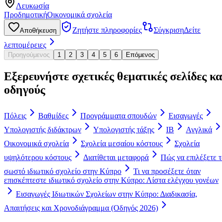
Λευκωσία
Προδημοτική
Οικονομικά σχολεία
Ζητήστε πληροφορίες
Σύγκριση
Δείτε
Αποθήκευση
λεπτομέρειες
Προηγούμενος
1
2
3
4
5
6
Επόμενος
Εξερευνήστε σχετικές θεματικές σελίδες κα
οδηγούς
Πόλεις
Βαθμίδες
Προγράμματα σπουδών
Εισαγωγές
Υπολογιστής διδάκτρων
Υπολογιστής τάξης
IB
Αγγλικά
Οικονομικά σχολεία
Σχολεία μεσαίου κόστους
Σχολεία
υψηλότερου κόστους
Διατίθεται μεταφορά
Πώς να επιλέξετε 
σωστό ιδιωτικό σχολείο στην Κύπρο
Τι να προσέξετε όταν
επισκέπτεστε ιδιωτικό σχολείο στην Κύπρο: Λίστα ελέγχου γονέων
Εισαγωγές Ιδιωτικών Σχολείων στην Κύπρο: Διαδικασία,
Απαιτήσεις και Χρονοδιάγραμμα (Οδηγός 2026)