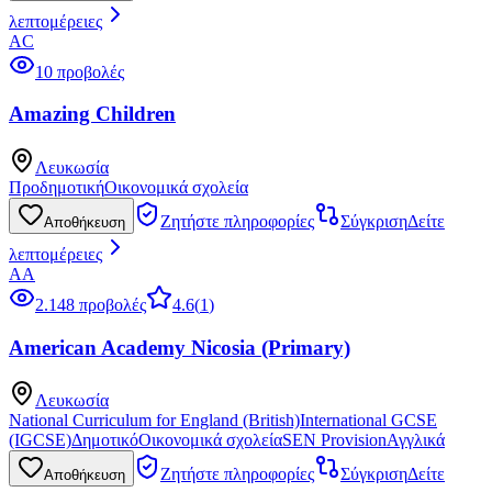
λεπτομέρειες
AC
10 προβολές
Amazing Children
Λευκωσία
Προδημοτική
Οικονομικά σχολεία
Ζητήστε πληροφορίες
Σύγκριση
Δείτε
Αποθήκευση
λεπτομέρειες
AA
2.148 προβολές
4.6
(
1
)
American Academy Nicosia (Primary)
Λευκωσία
National Curriculum for England (British)
International GCSE
(IGCSE)
Δημοτικό
Οικονομικά σχολεία
SEN Provision
Αγγλικά
Ζητήστε πληροφορίες
Σύγκριση
Δείτε
Αποθήκευση