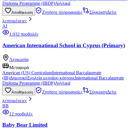
Diploma Programme (IBDP)
Αγγλικά
Ζητήστε πληροφορίες
Σύγκριση
Δείτε
Αποθήκευση
λεπτομέρειες
AI
1.932 προβολές
American International School in Cyprus (Primary)
Λευκωσία
Μεταφορά
American (US) Curriculum
International Baccalaureate
(IB)
Δημοτικό
Σχολεία μεσαίου κόστους
International Baccalaureate
Diploma Programme (IBDP)
Αγγλικά
Ζητήστε πληροφορίες
Σύγκριση
Δείτε
Αποθήκευση
λεπτομέρειες
BB
12 προβολές
Baby Bear Limited