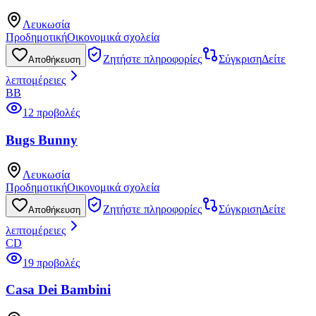
Λευκωσία
Προδημοτική
Οικονομικά σχολεία
Ζητήστε πληροφορίες
Σύγκριση
Δείτε
Αποθήκευση
λεπτομέρειες
BB
12 προβολές
Bugs Bunny
Λευκωσία
Προδημοτική
Οικονομικά σχολεία
Ζητήστε πληροφορίες
Σύγκριση
Δείτε
Αποθήκευση
λεπτομέρειες
CD
19 προβολές
Casa Dei Bambini