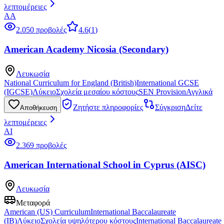
λεπτομέρειες
AA
2.050 προβολές
4.6
(
1
)
American Academy Nicosia (Secondary)
Λευκωσία
National Curriculum for England (British)
International GCSE
(IGCSE)
Λύκειο
Σχολεία μεσαίου κόστους
SEN Provision
Αγγλικά
Ζητήστε πληροφορίες
Σύγκριση
Δείτε
Αποθήκευση
λεπτομέρειες
AI
2.369 προβολές
American International School in Cyprus (AISC)
Λευκωσία
Μεταφορά
American (US) Curriculum
International Baccalaureate
(IB)
Λύκειο
Σχολεία υψηλότερου κόστους
International Baccalaureate