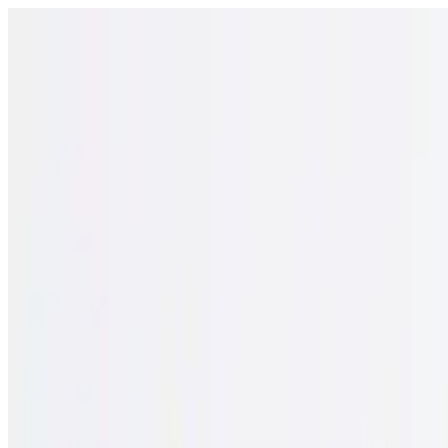
Відкрити меню
школи
SEN Підтримка
Огляд
Гіди та інструменти
Українська